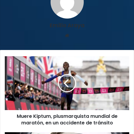
Emilio Araya
Sitio
web
Muere
Kiptum,
plusmarquista
mundial
de
maratón,
en
un
accidente
Muere Kiptum, plusmarquista mundial de
de
tránsito
maratón, en un accidente de tránsito