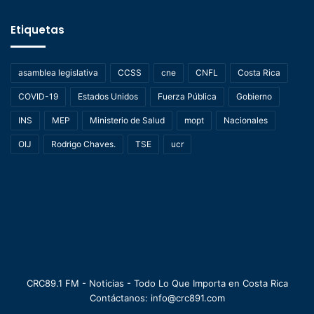
Etiquetas
asamblea legislativa
CCSS
cne
CNFL
Costa Rica
COVID-19
Estados Unidos
Fuerza Pública
Gobierno
INS
MEP
Ministerio de Salud
mopt
Nacionales
OIJ
Rodrigo Chaves.
TSE
ucr
CRC89.1 FM - Noticias - Todo Lo Que Importa en Costa Rica
Contáctanos: info@crc891.com