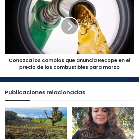
Conozca
los
cambios
que
anuncia
Recope
en
el
precio
Conozca los cambios que anuncia Recope en el
de
los
precio de los combustibles para marzo
combustibles
para
marzo
Publicaciones relacionadas