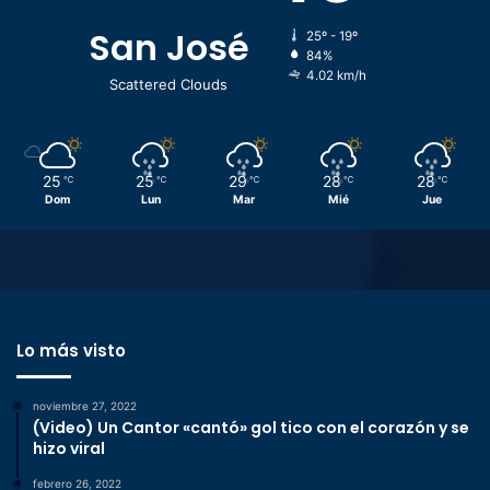
San José
25º - 19º
84%
4.02 km/h
Scattered Clouds
25
25
29
28
28
℃
℃
℃
℃
℃
Dom
Lun
Mar
Mié
Jue
Lo más visto
noviembre 27, 2022
(Video) Un Cantor «cantó» gol tico con el corazón y se
hizo viral
febrero 26, 2022