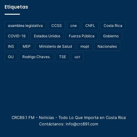
Etiquetas
asamblea legislativa
CCSS
cne
CNFL
Costa Rica
COVID-19
Estados Unidos
Fuerza Pública
Gobierno
INS
MEP
Ministerio de Salud
mopt
Nacionales
OIJ
Rodrigo Chaves.
TSE
ucr
CRC89.1 FM - Noticias - Todo Lo Que Importa en Costa Rica
Contáctanos: info@crc891.com