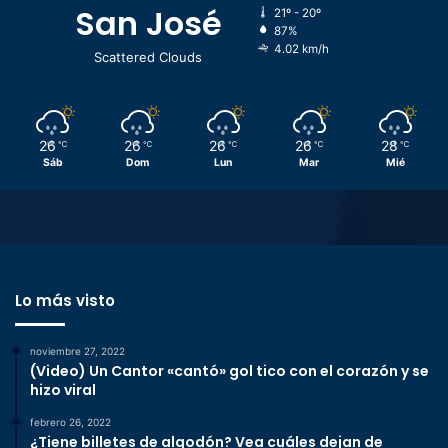
San José
21º - 20º
87%
4.02 km/h
Scattered Clouds
26
26
26
26
28
℃
℃
℃
℃
℃
Sáb
Dom
Lun
Mar
Mié
Lo más visto
noviembre 27, 2022
(Video) Un Cantor «cantó» gol tico con el corazón y se
hizo viral
febrero 26, 2022
¿Tiene billetes de algodón? Vea cuáles dejan de