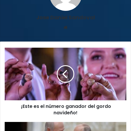
Jose Daniel Sandoval
Sitio
web
¡Este
es
el
número
ganador
del
gordo
navideño!
¡Este es el número ganador del gordo
navideño!
Putin
llega