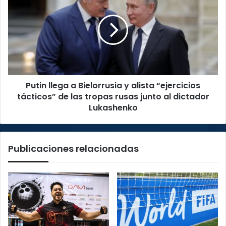
a
Bielorrusia
y
alista
“ejercicios
tácticos”
de
Putin llega a Bielorrusia y alista “ejercicios
las
tropas
tácticos” de las tropas rusas junto al dictador
rusas
Lukashenko
junto
al
dictador
Publicaciones relacionadas
Lukashenko