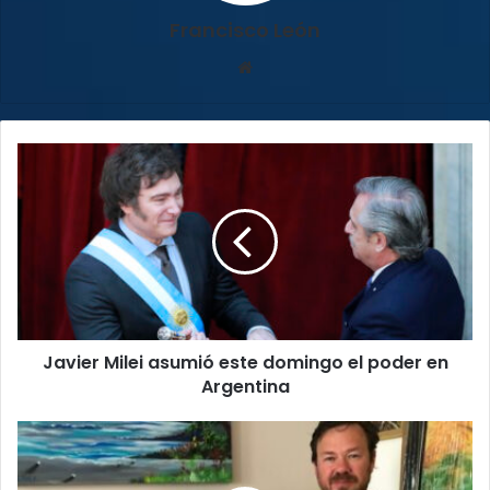
Francisco León
Sitio
web
Javier
Milei
asumió
este
domingo
el
poder
en
Argentina
Javier Milei asumió este domingo el poder en
Argentina
Federico
Cruz
comparecerá