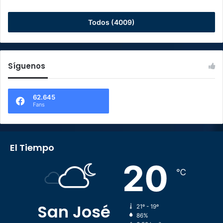
Todos (4009)
Síguenos
62.645
Fans
El Tiempo
20
℃
San José
21º - 19º
86%