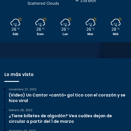
3.58 km/h
Scattered Clouds
26
26
26
26
28
℃
℃
℃
℃
℃
Sáb
Dom
Lun
Mar
Mié
Lo más visto
noviembre 27, 2022
(Video) Un Cantor «cantó» gol tico con el corazón y se
hizo viral
febrero 26, 2022
¿Tiene billetes de algodón? Vea cuáles dejan de
circular a partir del 1 de marzo
diciembre 24, 2022