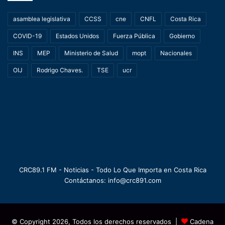
asamblea legislativa
CCSS
cne
CNFL
Costa Rica
COVID-19
Estados Unidos
Fuerza Pública
Gobierno
INS
MEP
Ministerio de Salud
mopt
Nacionales
OIJ
Rodrigo Chaves.
TSE
ucr
CRC89.1 FM - Noticias - Todo Lo Que Importa en Costa Rica
Contáctanos: info@crc891.com
© Copyright 2026, Todos los derechos reservados |
Cadena