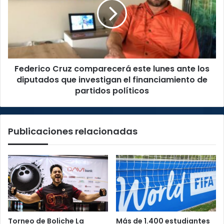
este
lunes
ante
los
diputados
que
Federico Cruz comparecerá este lunes ante los
investigan
el
diputados que investigan el financiamiento de
financiamiento
partidos políticos
de
partidos
políticos
Publicaciones relacionadas
Torneo de Boliche La
Más de 1.400 estudiantes