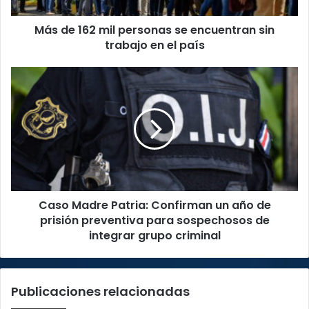
trabajo
Más de 162 mil personas se encuentran sin
en
el
trabajo en el país
país
Caso
Madre
Patria:
Confirman
un
año
de
prisión
preventiva
Caso Madre Patria: Confirman un año de
para
sospechosos
prisión preventiva para sospechosos de
de
integrar grupo criminal
integrar
grupo
criminal
Publicaciones relacionadas