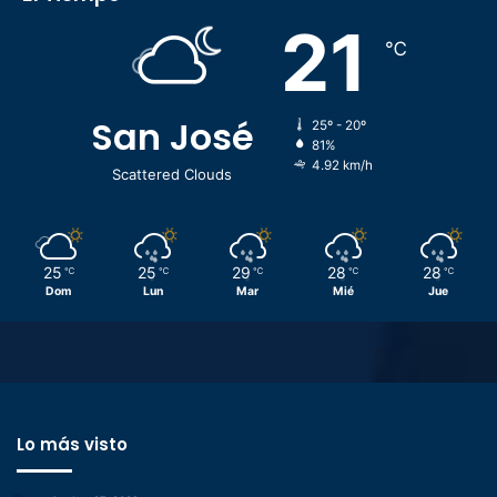
21
℃
San José
25º - 20º
81%
4.92 km/h
Scattered Clouds
25
25
29
28
28
℃
℃
℃
℃
℃
Dom
Lun
Mar
Mié
Jue
Lo más visto