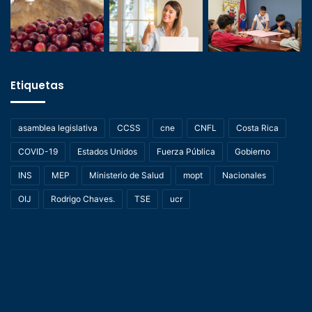
Etiquetas
asamblea legislativa
CCSS
cne
CNFL
Costa Rica
COVID-19
Estados Unidos
Fuerza Pública
Gobierno
INS
MEP
Ministerio de Salud
mopt
Nacionales
OIJ
Rodrigo Chaves.
TSE
ucr