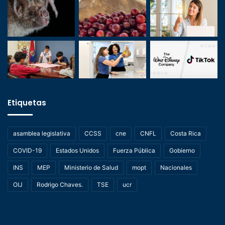
Etiquetas
asamblea legislativa
CCSS
cne
CNFL
Costa Rica
COVID-19
Estados Unidos
Fuerza Pública
Gobierno
INS
MEP
Ministerio de Salud
mopt
Nacionales
OIJ
Rodrigo Chaves.
TSE
ucr