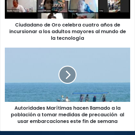
de
incursionar
a
Ciudadano de Oro celebra cuatro años de
los
adultos
incursionar a los adultos mayores al mundo de
mayores
la tecnología
al
mundo
Autoridades
de
Marítimas
la
hacen
tecnología
llamado
a
la
población
a
tomar
Autoridades Marítimas hacen llamado a la
medidas
de
población a tomar medidas de precaución al
precaución
usar embarcaciones este fin de semana
al
usar