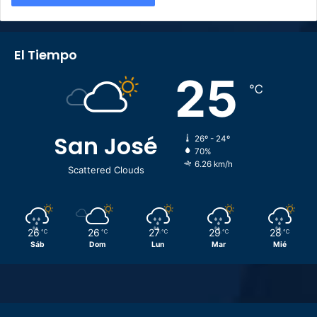
El Tiempo
25
℃
San José
26º - 24º
70%
6.26 km/h
Scattered Clouds
26
26
27
29
28
℃
℃
℃
℃
℃
Sáb
Dom
Lun
Mar
Mié