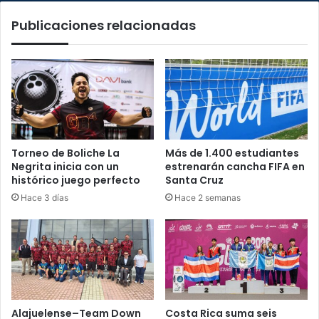
embarcaciones
Publicaciones relacionadas
este
fin
de
semana
Torneo de Boliche La
Más de 1.400 estudiantes
Negrita inicia con un
estrenarán cancha FIFA en
histórico juego perfecto
Santa Cruz
Hace 3 días
Hace 2 semanas
Alajuelense–Team Down
Costa Rica suma seis