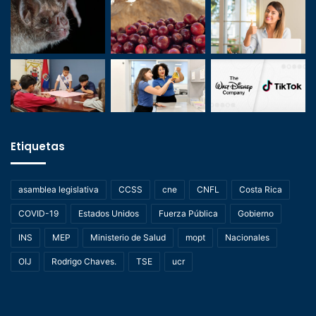
Etiquetas
asamblea legislativa
CCSS
cne
CNFL
Costa Rica
COVID-19
Estados Unidos
Fuerza Pública
Gobierno
INS
MEP
Ministerio de Salud
mopt
Nacionales
OIJ
Rodrigo Chaves.
TSE
ucr