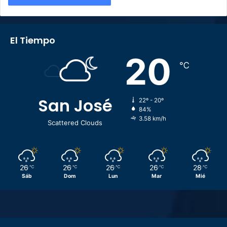
El Tiempo
20
℃
San José
22º - 20º
84%
3.58 km/h
Scattered Clouds
26
26
26
26
28
℃
℃
℃
℃
℃
Sáb
Dom
Lun
Mar
Mié