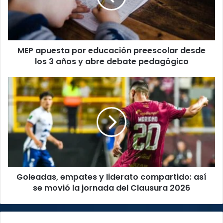
desde
los
3
años
MEP apuesta por educación preescolar desde
y
abre
los 3 años y abre debate pedagógico
debate
pedagógico
Goleadas,
empates
y
liderato
compartido:
así
se
movió
la
Goleadas, empates y liderato compartido: así
jornada
del
se movió la jornada del Clausura 2026
Clausura
2026