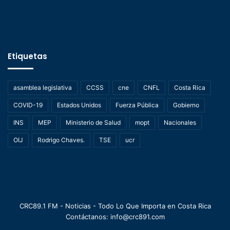
Etiquetas
asamblea legislativa
CCSS
cne
CNFL
Costa Rica
COVID-19
Estados Unidos
Fuerza Pública
Gobierno
INS
MEP
Ministerio de Salud
mopt
Nacionales
OIJ
Rodrigo Chaves.
TSE
ucr
CRC89.1 FM - Noticias - Todo Lo Que Importa en Costa Rica
Contáctanos: info@crc891.com