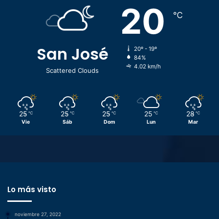
20
℃
San José
20º - 19º
84%
4.02 km/h
Scattered Clouds
25
25
25
25
28
℃
℃
℃
℃
℃
Vie
Sáb
Dom
Lun
Mar
Lo más visto
noviembre 27, 2022