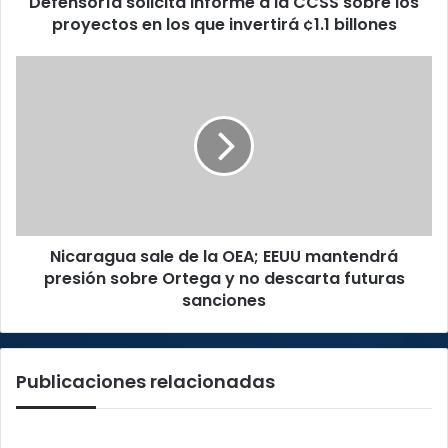
Defensoría solicita informe a la CCSS sobre los
los
proyectos en los que invertirá ¢1.1 billones
que
invertirá
Nicaragua
¢1.1
sale
billones
de
la
OEA;
EEUU
mantendrá
presión
sobre
Nicaragua sale de la OEA; EEUU mantendrá
Ortega
y
presión sobre Ortega y no descarta futuras
no
sanciones
descarta
futuras
sanciones
Publicaciones relacionadas