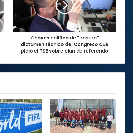
dictamen
técnico
del
Congreso
qué
Chaves califica de "basura"
pidió
el
dictamen técnico del Congreso qué
TSE
pidió el TSE sobre plan de referendo
sobre
plan
de
referendo