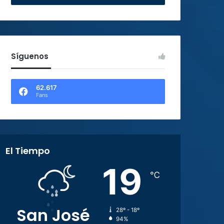
Síguenos
62.617
Fans
El Tiempo
19
℃
San José
28º - 18º
94%