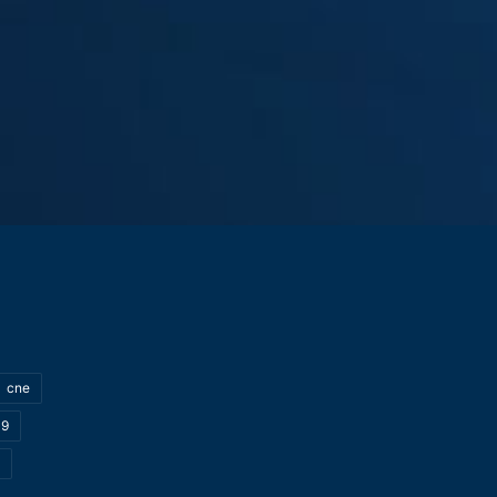
cne
19