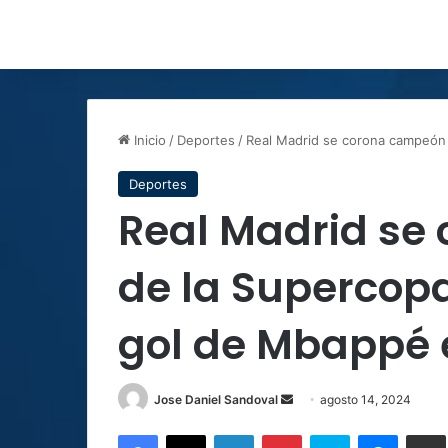
Inicio
/
Deportes
/
Real Madrid se corona campeón
Deportes
Real Madrid se
de la Supercop
gol de Mbappé 
Send
Jose Daniel Sandoval
agosto 14, 2024
an
Facebook
X
LinkedIn
Pinterest
Skype
Messen
C
email