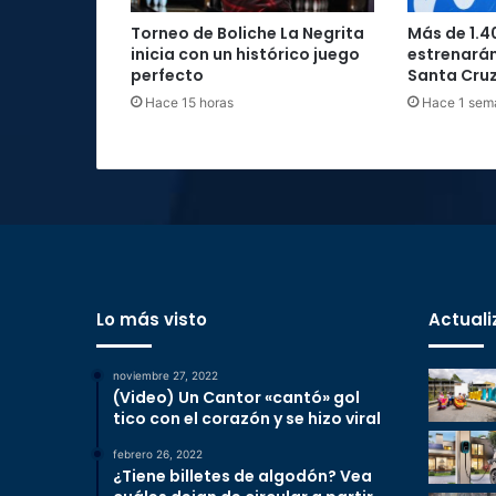
Torneo de Boliche La Negrita
Más de 1.4
inicia con un histórico juego
estrenarán
perfecto
Santa Cru
Hace 15 horas
Hace 1 sem
Lo más visto
Actuali
noviembre 27, 2022
(Video) Un Cantor «cantó» gol
tico con el corazón y se hizo viral
febrero 26, 2022
¿Tiene billetes de algodón? Vea