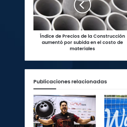
la
Construcción
aumentó
por
subida
Índice de Precios de la Construcción
en
el
aumentó por subida en el costo de
costo
materiales
de
materiales
Publicaciones relacionadas