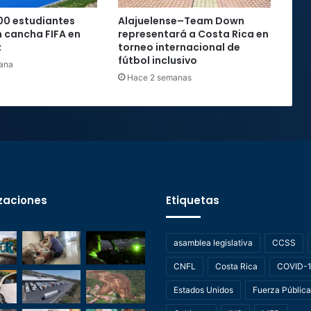
00 estudiantes
Alajuelense–Team Down
 cancha FIFA en
representará a Costa Rica en
z
torneo internacional de
fútbol inclusivo
ana
Hace 2 semanas
zaciones
Etiquetas
asamblea legislativa
CCSS
CNFL
Costa Rica
COVID-
Estados Unidos
Fuerza Pública