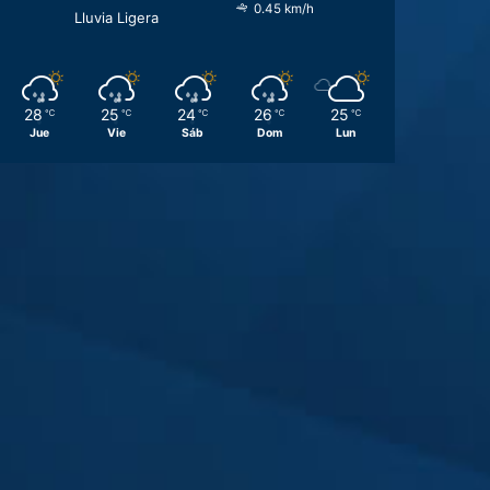
0.45 km/h
Lluvia Ligera
28
25
24
26
25
℃
℃
℃
℃
℃
Jue
Vie
Sáb
Dom
Lun