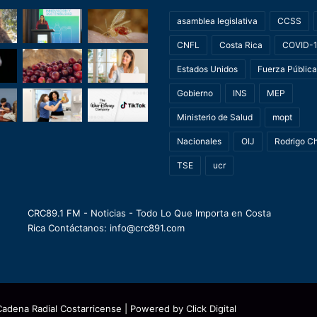
asamblea legislativa
CCSS
CNFL
Costa Rica
COVID-
Estados Unidos
Fuerza Pública
Gobierno
INS
MEP
Ministerio de Salud
mopt
Nacionales
OIJ
Rodrigo C
TSE
ucr
CRC89.1 FM - Noticias - Todo Lo Que Importa en Costa
Rica Contáctanos: info@crc891.com
Cadena Radial Costarricense
| Powered by
Click Digital