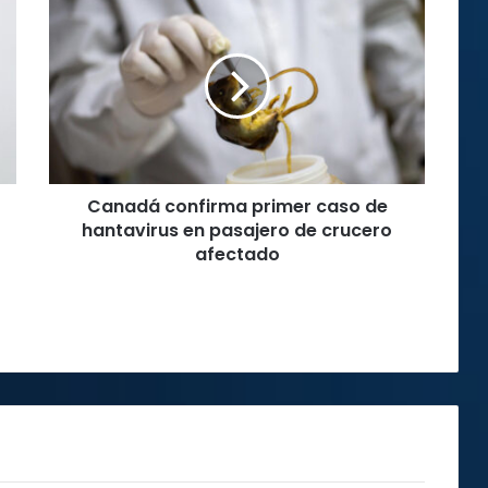
confirma
primer
caso
de
hantavirus
en
pasajero
de
Canadá confirma primer caso de
crucero
afectado
hantavirus en pasajero de crucero
afectado