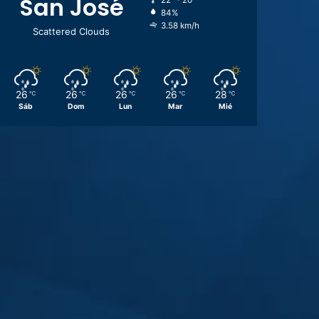
San José
22º - 20º
84%
3.58 km/h
Scattered Clouds
26
26
26
26
28
℃
℃
℃
℃
℃
Sáb
Dom
Lun
Mar
Mié