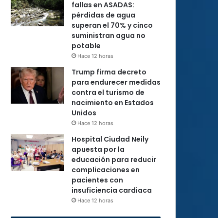
fallas en ASADAS:
pérdidas de agua
superan el 70% y cinco
suministran agua no
potable
Hace 12 horas
Trump firma decreto
para endurecer medidas
contra el turismo de
nacimiento en Estados
Unidos
Hace 12 horas
Hospital Ciudad Neily
apuesta por la
educación para reducir
complicaciones en
pacientes con
insuficiencia cardiaca
Hace 12 horas