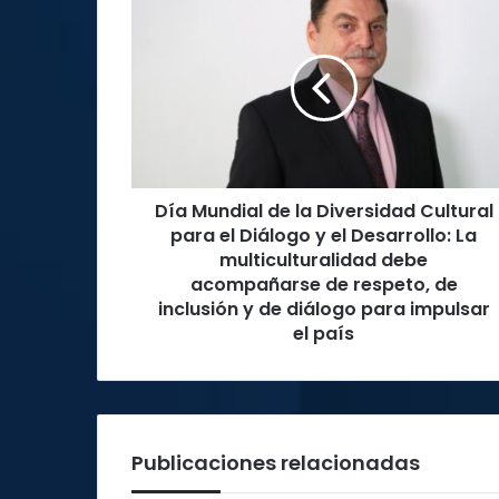
Mundial
de
la
Diversidad
Cultural
para
el
Diálogo
Día Mundial de la Diversidad Cultural
y
el
para el Diálogo y el Desarrollo: La
Desarrollo:
multiculturalidad debe
La
acompañarse de respeto, de
multiculturalidad
inclusión y de diálogo para impulsar
debe
el país
acompañarse
de
respeto,
de
inclusión
Publicaciones relacionadas
y
de