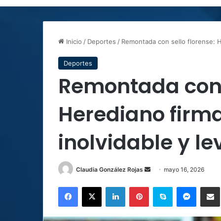
Inicio
/
Deportes
/
Remontada con sello florense: He
Deportes
Remontada con s
Herediano firma
inolvidable y le
Send
Claudia González Rojas
mayo 16, 2026
an
Facebook
X
LinkedIn
Pinterest
Skype
Messen
C
email