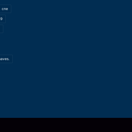
cne
19
haves.