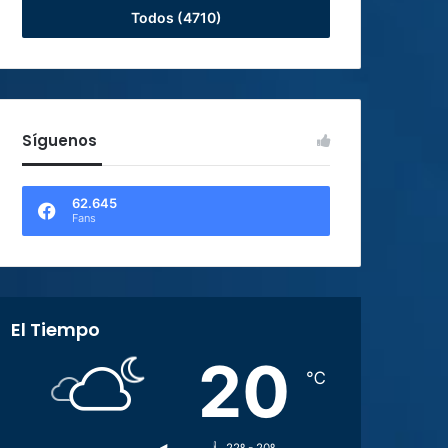
Todos (4710)
Síguenos
62.645
Fans
El Tiempo
20
℃