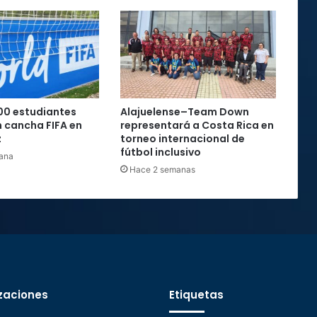
00 estudiantes
Alajuelense–Team Down
 cancha FIFA en
representará a Costa Rica en
z
torneo internacional de
fútbol inclusivo
ana
Hace 2 semanas
zaciones
Etiquetas