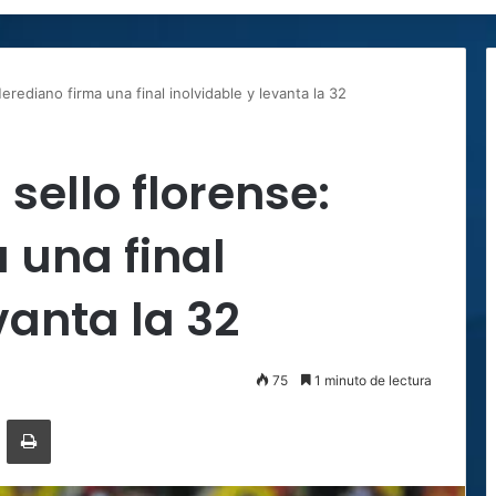
rediano firma una final inolvidable y levanta la 32
ello florense:
 una final
vanta la 32
75
1 minuto de lectura
ger
ompartir por correo electrónico
Imprimir