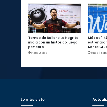
diálogo
para
impulsar
el
país
Torneo de Boliche La Negrita
Más de 1.4
inicia con un histórico juego
estrenarán
perfecto
Santa Cru
Hace 2 días
Hace 1 sem
Lo más visto
Actuali