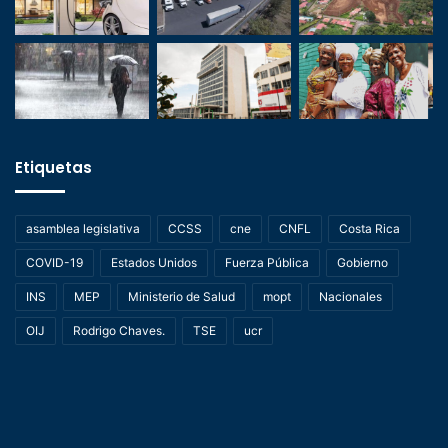
Etiquetas
asamblea legislativa
CCSS
cne
CNFL
Costa Rica
COVID-19
Estados Unidos
Fuerza Pública
Gobierno
INS
MEP
Ministerio de Salud
mopt
Nacionales
OIJ
Rodrigo Chaves.
TSE
ucr