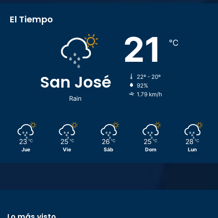
El Tiempo
21
℃
San José
22º - 20º
92%
1.79 km/h
Rain
23
25
26
25
28
℃
℃
℃
℃
℃
Jue
Vie
Sáb
Dom
Lun
Lo más visto