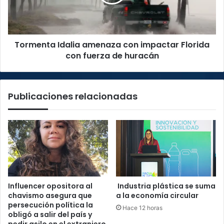
Florida
con
fuerza
de
Tormenta Idalia amenaza con impactar Florida
huracán
con fuerza de huracán
Publicaciones relacionadas
Influencer opositora al
Industria plástica se suma
chavismo asegura que
a la economía circular
persecución política la
Hace 12 horas
obligó a salir del país y
pedir asilo en el extranjero