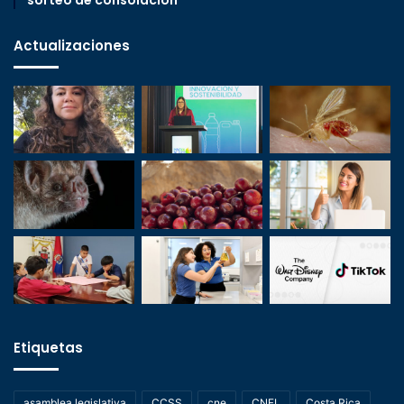
Actualizaciones
Etiquetas
asamblea legislativa
CCSS
cne
CNFL
Costa Rica