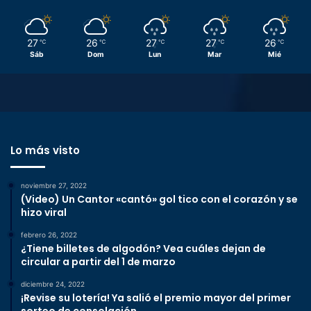
27
26
27
27
26
℃
℃
℃
℃
℃
Sáb
Dom
Lun
Mar
Mié
Lo más visto
noviembre 27, 2022
(Video) Un Cantor «cantó» gol tico con el corazón y se
hizo viral
febrero 26, 2022
¿Tiene billetes de algodón? Vea cuáles dejan de
circular a partir del 1 de marzo
diciembre 24, 2022
¡Revise su lotería! Ya salió el premio mayor del primer
sorteo de consolación