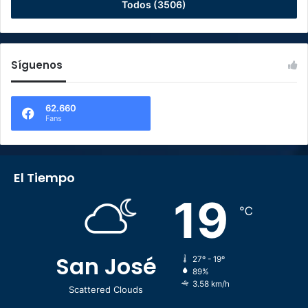
Todos (3506)
Síguenos
62.660
Fans
El Tiempo
19
℃
San José
27º - 19º
89%
3.58 km/h
Scattered Clouds