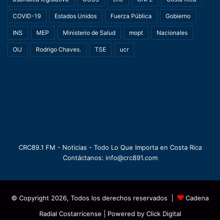
COVID-19
Estados Unidos
Fuerza Pública
Gobierno
INS
MEP
Ministerio de Salud
mopt
Nacionales
OIJ
Rodrigo Chaves.
TSE
ucr
CRC89.1 FM - Noticias - Todo Lo Que Importa en Costa Rica
Contáctanos: info@crc891.com
© Copyright 2026, Todos los derechos reservados |
Cadena
Radial Costarricense
| Powered by
Click Digital