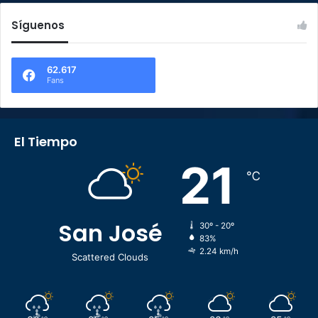
Síguenos
62.617
Fans
El Tiempo
21
℃
San José
30º - 20º
83%
2.24 km/h
Scattered Clouds