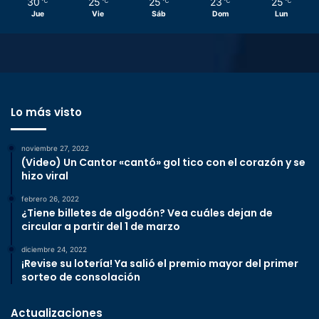
30
25
25
23
25
℃
℃
℃
℃
℃
Jue
Vie
Sáb
Dom
Lun
Lo más visto
noviembre 27, 2022
(Video) Un Cantor «cantó» gol tico con el corazón y se
hizo viral
febrero 26, 2022
¿Tiene billetes de algodón? Vea cuáles dejan de
circular a partir del 1 de marzo
diciembre 24, 2022
¡Revise su lotería! Ya salió el premio mayor del primer
sorteo de consolación
Actualizaciones