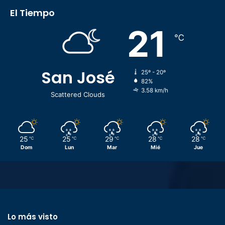
El Tiempo
21
℃
San José
25º - 20º
82%
3.58 km/h
Scattered Clouds
25
25
29
28
28
℃
℃
℃
℃
℃
Dom
Lun
Mar
Mié
Jue
Lo más visto