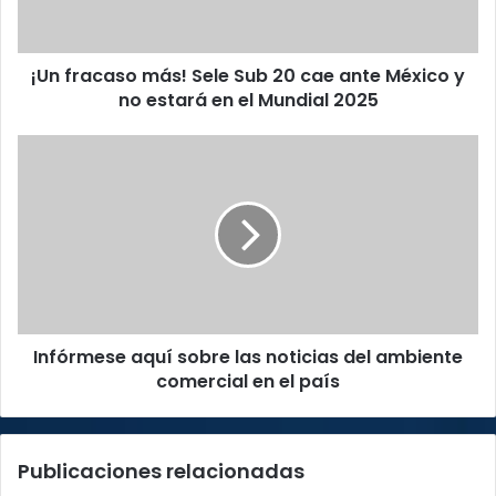
cae
ante
México
¡Un fracaso más! Sele Sub 20 cae ante México y
y
no
no estará en el Mundial 2025
estará
en
Infórmese
el
aquí
Mundial
sobre
2025
las
noticias
del
ambiente
comercial
en
Infórmese aquí sobre las noticias del ambiente
el
país
comercial en el país
Publicaciones relacionadas