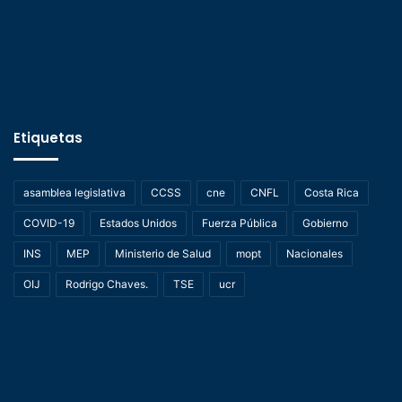
Etiquetas
asamblea legislativa
CCSS
cne
CNFL
Costa Rica
COVID-19
Estados Unidos
Fuerza Pública
Gobierno
INS
MEP
Ministerio de Salud
mopt
Nacionales
OIJ
Rodrigo Chaves.
TSE
ucr