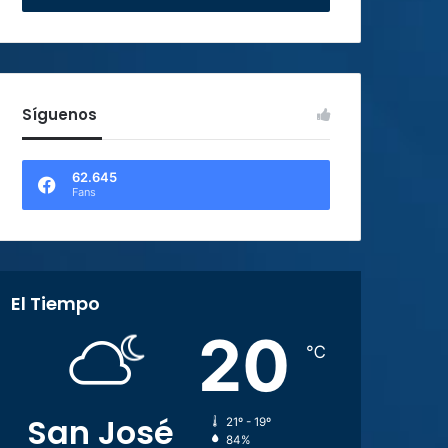
Síguenos
62.645
Fans
El Tiempo
20
℃
San José
21º - 19º
84%