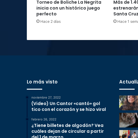
Torneo de Boliche La Negrita
Más de 1.4
inicia con un histórico juego
estrenarán
perfecto
Santa Cru
Hace 2 días
Hace 1 sem
Lo más visto
Actuali
noviembre 27, 2022
(Video) Un Cantor «cantó» gol
tico con el corazón y se hizo viral
febrero 26, 2022
¿Tiene billetes de algodón? Vea
cuáles dejan de circular a partir
del 1 de marzo