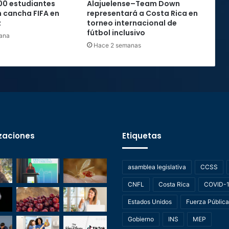
00 estudiantes
Alajuelense–Team Down
 cancha FIFA en
representará a Costa Rica en
z
torneo internacional de
fútbol inclusivo
ana
Hace 2 semanas
zaciones
Etiquetas
asamblea legislativa
CCSS
CNFL
Costa Rica
COVID-
Estados Unidos
Fuerza Pública
Gobierno
INS
MEP