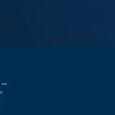
cne
19