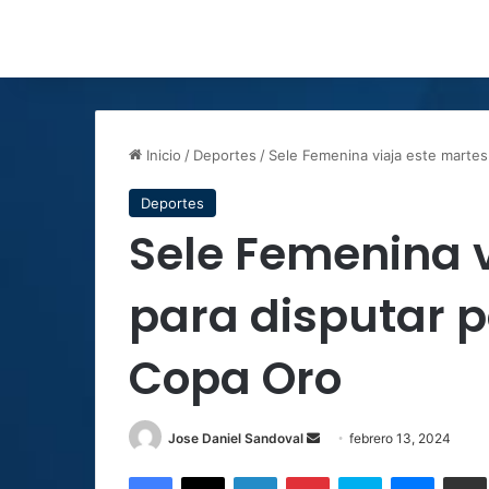
Inicio
/
Deportes
/
Sele Femenina viaja este martes
Deportes
Sele Femenina v
para disputar p
Copa Oro
Send
Jose Daniel Sandoval
febrero 13, 2024
an
Facebook
X
LinkedIn
Pinterest
Skype
Messen
C