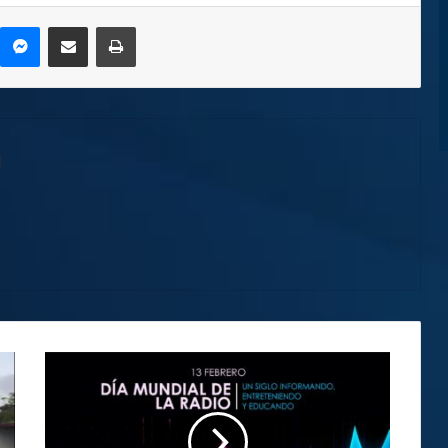
kype
Messenger
Compartir por correo electrónico
Imprimir
l
Día
Mundial
de
la
Radio