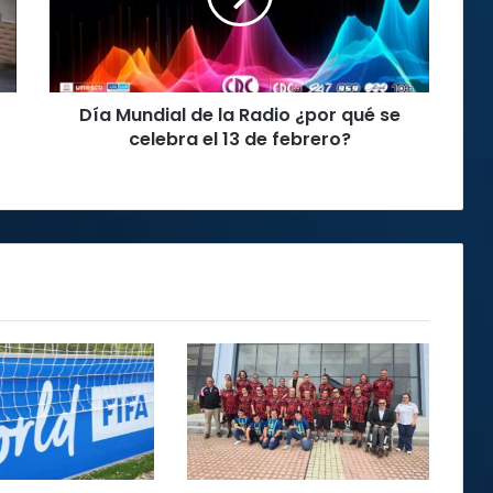
¿por
qué
se
celebra
Día Mundial de la Radio ¿por qué se
el
13
celebra el 13 de febrero?
de
febrero?