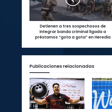
integrar
banda
criminal
ligada
Detienen a tres sospechosos de
a
préstamos
integrar banda criminal ligada a
“gota
préstamos “gota a gota” en Heredia
a
gota”
en
Heredia
Publicaciones relacionadas