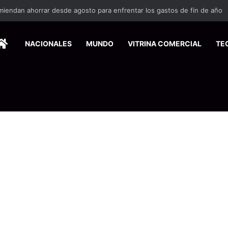
miendan ahorrar desde agosto para enfrentar los gastos de fin de año
HOME
NACIONALES
MUNDO
VITRINA COMERCIAL
TE