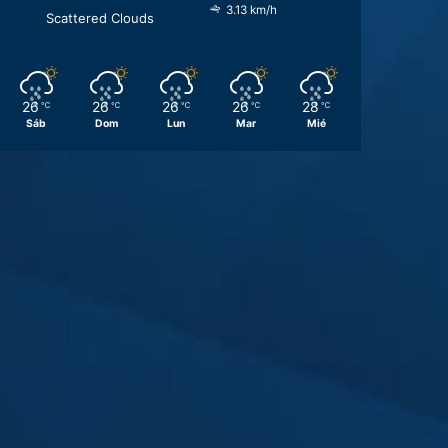
3.13 km/h
Scattered Clouds
26
26
26
26
28
℃
℃
℃
℃
℃
Sáb
Dom
Lun
Mar
Mié