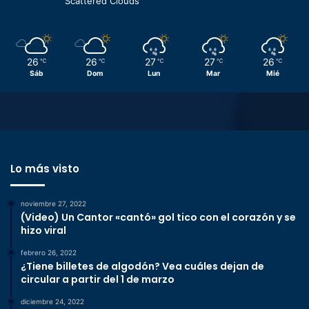
Scattered Clouds
26
26
27
27
26
℃
℃
℃
℃
℃
Sáb
Dom
Lun
Mar
Mié
Lo más visto
noviembre 27, 2022
(Video) Un Cantor «cantó» gol tico con el corazón y se
hizo viral
febrero 26, 2022
¿Tiene billetes de algodón? Vea cuáles dejan de
circular a partir del 1 de marzo
diciembre 24, 2022