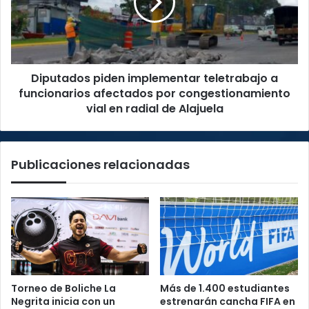
a
funcionarios
afectados
por
congestionamiento
Diputados piden implementar teletrabajo a
vial
en
funcionarios afectados por congestionamiento
radial
vial en radial de Alajuela
de
Alajuela
Publicaciones relacionadas
Torneo de Boliche La
Más de 1.400 estudiantes
Negrita inicia con un
estrenarán cancha FIFA en