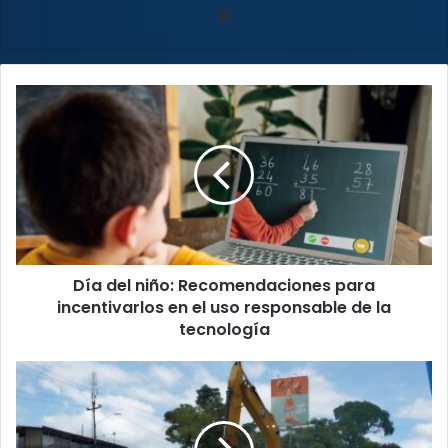
Sitio
web
Día
del
niño:
Recomendaciones
para
incentivarlos
en
el
uso
Día del niño: Recomendaciones para
responsable
de
incentivarlos en el uso responsable de la
la
tecnología
tecnología
Diputados
piden
implementar
teletrabajo