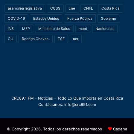
asamblea legislativa
CCSS
cne
CNFL
Costa Rica
COVID-19
Estados Unidos
Fuerza Pública
Gobierno
INS
MEP
Ministerio de Salud
mopt
Nacionales
OIJ
Rodrigo Chaves.
TSE
ucr
CRC89.1 FM - Noticias - Todo Lo Que Importa en Costa Rica
Contáctanos: info@crc891.com
© Copyright 2026, Todos los derechos reservados |
Cadena