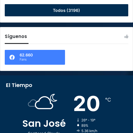
Todos (3196)
Síguenos
62.660
Fans
El Tiempo
20
℃
San José
26º - 19º
89%
5.36 km/h