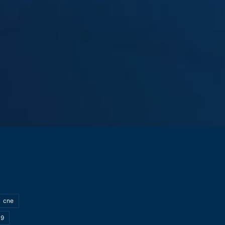
cne
19