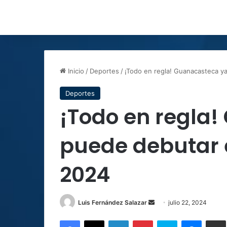
Inicio
/
Deportes
/
¡Todo en regla! Guanacasteca y
Deportes
¡Todo en regla
puede debutar 
2024
Send
Luis Fernández Salazar
julio 22, 2024
an
Facebook
X
LinkedIn
Pinterest
Skype
Messen
C
email