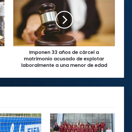
33
años
de
cárcel
a
matrimonio
acusado
de
Imponen 33 años de cárcel a
explotar
laboralmente
matrimonio acusado de explotar
a
laboralmente a una menor de edad
una
menor
de
edad