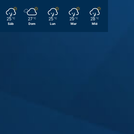
25
27
25
29
28
℃
℃
℃
℃
℃
Sáb
Dom
Lun
Mar
Mié