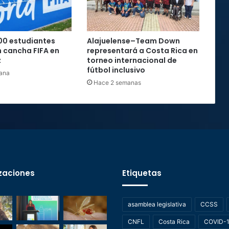
00 estudiantes
Alajuelense–Team Down
 cancha FIFA en
representará a Costa Rica en
z
torneo internacional de
fútbol inclusivo
ana
Hace 2 semanas
zaciones
Etiquetas
asamblea legislativa
CCSS
CNFL
Costa Rica
COVID-