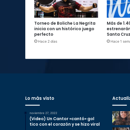
Torneo de Boliche La Negrita
Más de 1.4
inicia con un histórico juego
estrenarán
perfecto
Santa Cru
Hace 2 días
Hace 1 sem
Lo más visto
Actuali
noviembre 27, 2022
(Video) Un Cantor «cantó» gol
tico con el corazón y se hizo viral