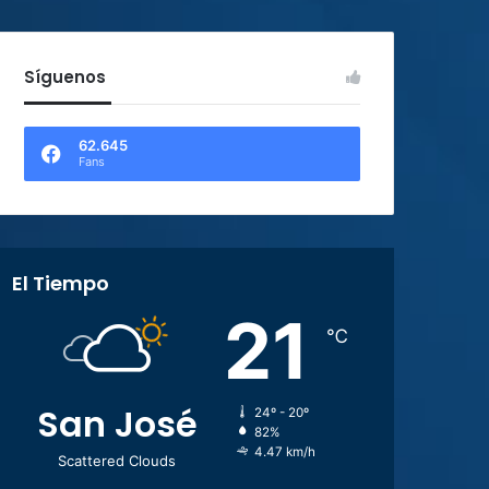
Síguenos
62.645
Fans
El Tiempo
21
℃
San José
24º - 20º
82%
4.47 km/h
Scattered Clouds