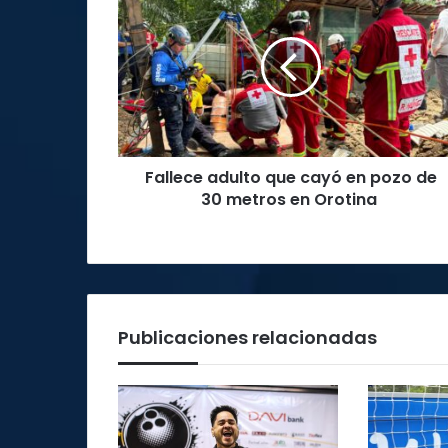
adulto
que
cayó
en
pozo
de
30
metros
Fallece adulto que cayó en pozo de
en
Orotina
30 metros en Orotina
Publicaciones relacionadas