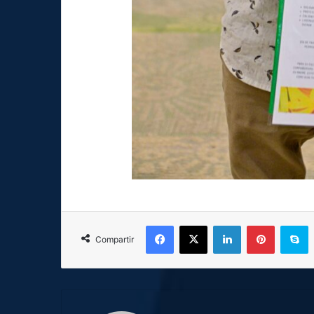
Facebook
X
LinkedIn
Pinterest
S
Compartir