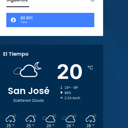
62.621
Fans
El Tiempo
20
℃
San José
25º - 18º
86%
2.24 km/h
Scattered Clouds
25
25
26
26
28
℃
℃
℃
℃
℃