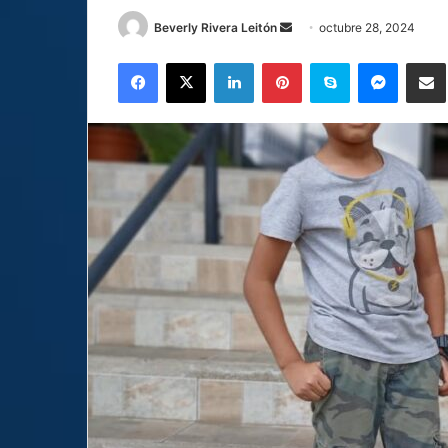
Send
Beverly Rivera Leitón
octubre 28, 2024
an
Facebook
X
LinkedIn
Pinterest
Skype
Messen
C
email