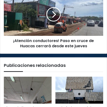
Paso
en
cruce
de
Huacas
cerrará
desde
¡Atención conductores! Paso en cruce de
este
jueves
Huacas cerrará desde este jueves
Publicaciones relacionadas