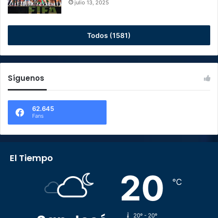
julio 13, 2025
Todos (1581)
Síguenos
62.645
Fans
El Tiempo
20
℃
20º - 20º