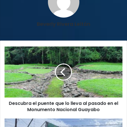
Beverly Rivera Leitón
Descubra
el
puente
que
lo
lleva
al
pasado
en
Descubra el puente que lo lleva al pasado en el
el
Monumento
Monumento Nacional Guayabo
Nacional
Guayabo
¡Atención
conductores!