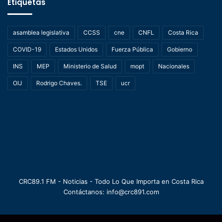
Etiquetas
asamblea legislativa
CCSS
cne
CNFL
Costa Rica
COVID-19
Estados Unidos
Fuerza Pública
Gobierno
INS
MEP
Ministerio de Salud
mopt
Nacionales
OIJ
Rodrigo Chaves.
TSE
ucr
CRC89.1 FM - Noticias - Todo Lo Que Importa en Costa Rica
Contáctanos: info@crc891.com