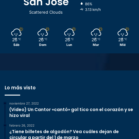
San José
86%
3.13 km/h
Scattered Clouds
26
26
26
26
28
℃
℃
℃
℃
℃
Sáb
Dom
Lun
Mar
Mié
Lo más visto
noviembre 27, 2022
(Video) Un Cantor «cantó» gol tico con el corazón y se
hizo viral
febrero 26, 2022
¿Tiene billetes de algodón? Vea cuáles dejan de
circular a partir del 1 de marzo