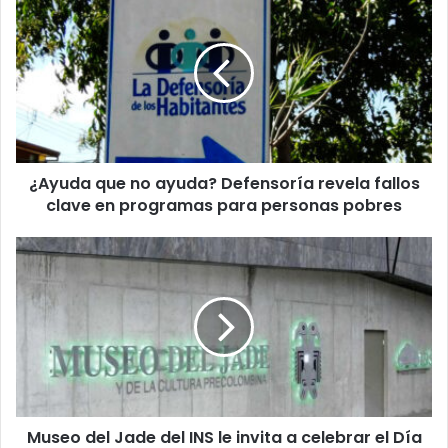
que
no
ayuda?
Defensoría
revela
fallos
clave
en
¿Ayuda que no ayuda? Defensoría revela fallos
programas
para
clave en programas para personas pobres
personas
pobres
Museo
del
Jade
del
INS
le
invita
a
celebrar
Museo del Jade del INS le invita a celebrar el Día
el