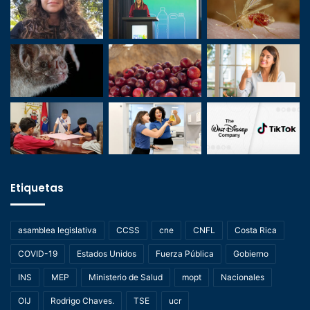
Etiquetas
asamblea legislativa
CCSS
cne
CNFL
Costa Rica
COVID-19
Estados Unidos
Fuerza Pública
Gobierno
INS
MEP
Ministerio de Salud
mopt
Nacionales
OIJ
Rodrigo Chaves.
TSE
ucr