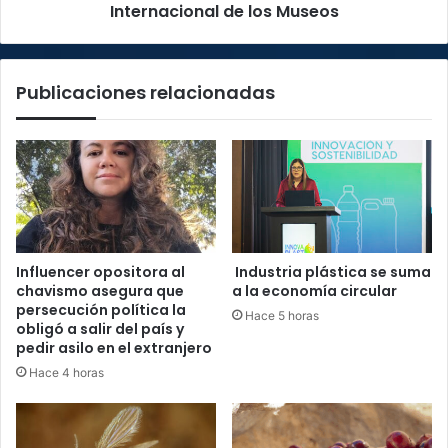
Día
Internacional de los Museos
Internacional
de
los
Publicaciones relacionadas
Museos
Influencer opositora al
Industria plástica se suma
chavismo asegura que
a la economía circular
persecución política la
Hace 5 horas
obligó a salir del país y
pedir asilo en el extranjero
Hace 4 horas