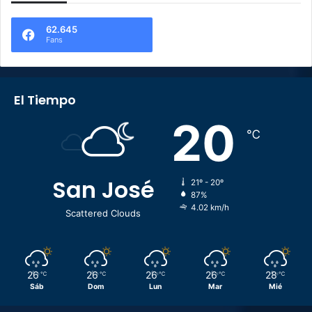
62.645
Fans
El Tiempo
20
℃
San José
21º - 20º
87%
4.02 km/h
Scattered Clouds
26
26
26
26
28
℃
℃
℃
℃
℃
Sáb
Dom
Lun
Mar
Mié