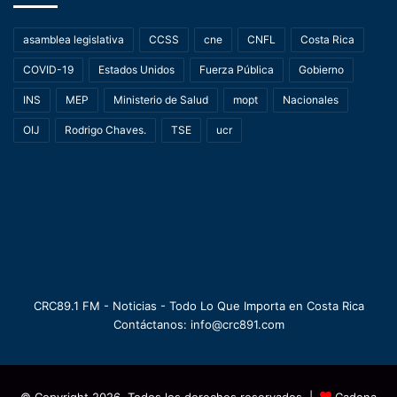
asamblea legislativa
CCSS
cne
CNFL
Costa Rica
COVID-19
Estados Unidos
Fuerza Pública
Gobierno
INS
MEP
Ministerio de Salud
mopt
Nacionales
OIJ
Rodrigo Chaves.
TSE
ucr
CRC89.1 FM - Noticias - Todo Lo Que Importa en Costa Rica
Contáctanos: info@crc891.com