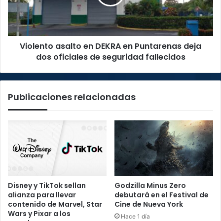
Puntarenas
deja
dos
oficiales
Violento asalto en DEKRA en Puntarenas deja
de
seguridad
dos oficiales de seguridad fallecidos
fallecidos
Publicaciones relacionadas
Disney y TikTok sellan
Godzilla Minus Zero
alianza para llevar
debutará en el Festival de
contenido de Marvel, Star
Cine de Nueva York
Wars y Pixar a los
Hace 1 día