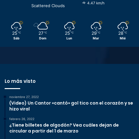
4.47 km/h
Scattered Clouds
25
27
25
29
28
℃
℃
℃
℃
℃
Sáb
Dom
Lun
Mar
Mié
Lo más visto
noviembre 27, 2022
(Video) Un Cantor «cantó» gol tico con el corazón y se
hizo viral
febrero 26, 2022
¿Tiene billetes de algodón? Vea cuáles dejan de
circular a partir del 1 de marzo