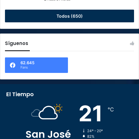
Todos (650)
Síguenos
62.645
Fans
El Tiempo
21
℃
San José
24º - 20º
82%