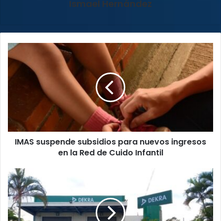
Ismael Hernández
IMAS
suspende
subsidios
para
nuevos
ingresos
en
la
Red
IMAS suspende subsidios para nuevos ingresos
de
Cuido
en la Red de Cuido Infantil
Infantil
Violento
asalto
en
DEKRA
en