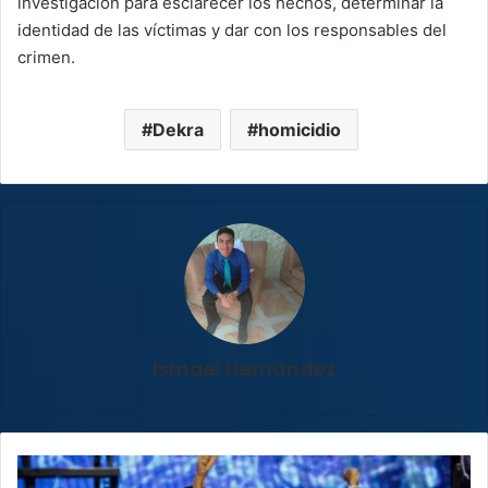
investigación para esclarecer los hechos, determinar la
identidad de las víctimas y dar con los responsables del
crimen.
Dekra
homicidio
Ismael Hernández
Chayanne
conquistó