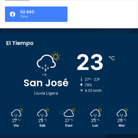
62.645
Fans
El Tiempo
23
℃
San José
27º - 23º
79%
4.02 km/h
Lluvia Ligera
27
25
27
25
29
℃
℃
℃
℃
℃
Vie
Sáb
Dom
Lun
Mar