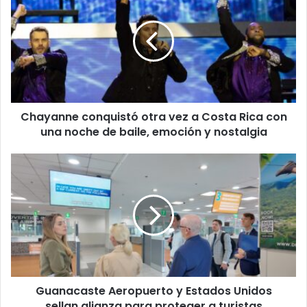
otra
vez
a
Costa
Rica
con
una
Chayanne conquistó otra vez a Costa Rica con
noche
de
una noche de baile, emoción y nostalgia
baile,
emoción
Guanacaste
y
Aeropuerto
nostalgia
y
Estados
Unidos
sellan
alianza
para
proteger
Guanacaste Aeropuerto y Estados Unidos
a
turistas
sellan alianza para proteger a turistas