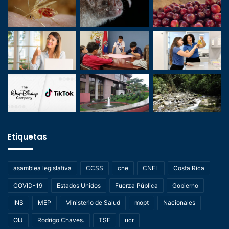
Etiquetas
asamblea legislativa
CCSS
cne
CNFL
Costa Rica
COVID-19
Estados Unidos
Fuerza Pública
Gobierno
INS
MEP
Ministerio de Salud
mopt
Nacionales
OIJ
Rodrigo Chaves.
TSE
ucr