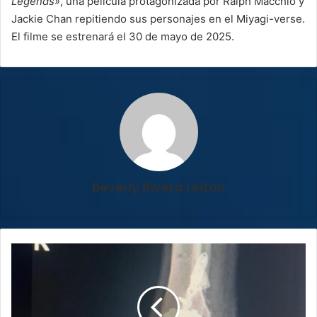
Legends»
, una película protagonizada por Ralph Macchio y
Jackie Chan repitiendo sus personajes en el Miyagi-verse.
El filme se estrenará el 30 de mayo de 2025.
Beverly Rivera Leitón
Costarricense
de
66
años
recibe