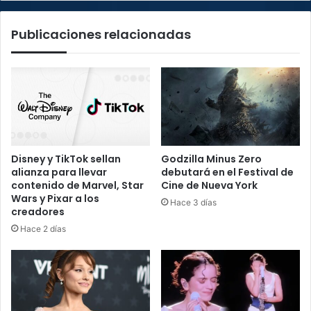
tarifas
de
Publicaciones relacionadas
electricidad,
según
sector
industrial
Disney y TikTok sellan
Godzilla Minus Zero
alianza para llevar
debutará en el Festival de
contenido de Marvel, Star
Cine de Nueva York
Wars y Pixar a los
Hace 3 días
creadores
Hace 2 días