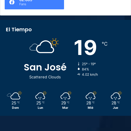
Fans
El Tiempo
19
℃
San José
25º - 19º
84%
4.02 km/h
Scattered Clouds
25
25
29
28
28
℃
℃
℃
℃
℃
Dom
Lun
Mar
Mié
Jue