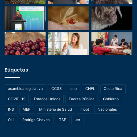
Etiquetas
asamblea legislativa
CCSS
cne
CNFL
Costa Rica
COVID-19
Estados Unidos
Fuerza Pública
Gobierno
INS
MEP
Ministerio de Salud
mopt
Nacionales
OIJ
Rodrigo Chaves.
TSE
ucr