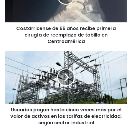
primera
cirugía
de
reemplazo
Costarricense de 66 años recibe primera
de
tobillo
cirugía de reemplazo de tobillo en
en
Centroamérica
Centroamérica
Usuarios
pagan
hasta
cinco
veces
más
por
el
valor
Usuarios pagan hasta cinco veces más por el
de
activos
valor de activos en las tarifas de electricidad,
en
según sector industrial
las