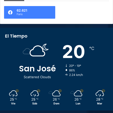
62.621
Fans
El Tiempo
20
℃
San José
20º - 19º
86%
2.24 km/h
Scattered Clouds
25
25
26
26
28
℃
℃
℃
℃
℃
Vie
Sáb
Dom
Lun
Mar