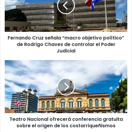
objetivo
político”
de
Rodrigo
Chaves
Fernando Cruz señala “macro objetivo político”
de
controlar
de Rodrigo Chaves de controlar el Poder
el
Judicial
Poder
Judicial
Teatro
Nacional
ofrecerá
conferencia
gratuita
sobre
el
origen
de
Teatro Nacional ofrecerá conferencia gratuita
los
costarriqueñismos
sobre el origen de los costarriqueñismos