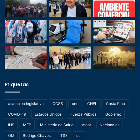
Etiquetas
asamblea legislativa
CCSS
cne
CNFL
Costa Rica
COVID-19
Estados Unidos
Fuerza Pública
Gobierno
INS
MEP
Ministerio de Salud
mopt
Nacionales
OIJ
Rodrigo Chaves.
TSE
ucr