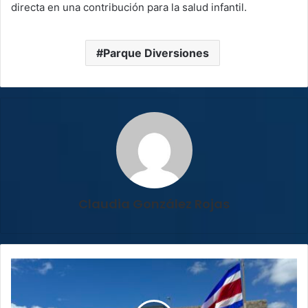
directa en una contribución para la salud infantil.
Parque Diversiones
Claudia González Rojas
Fernando
Cruz
señala
“macro