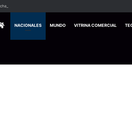
ados ingresan a hospital de Nicoya y matan a paciente a balazos
HOME
NACIONALES
MUNDO
VITRINA COMERCIAL
TE