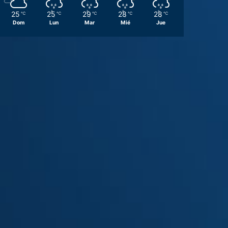
25
25
29
28
28
℃
℃
℃
℃
℃
Dom
Lun
Mar
Mié
Jue