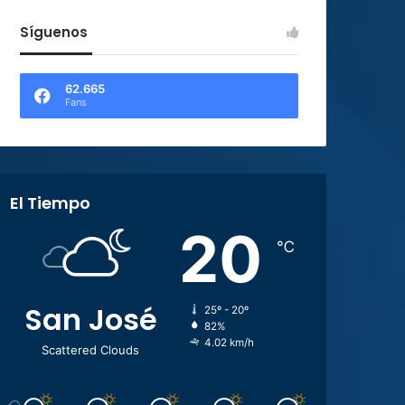
Síguenos
62.665
Fans
El Tiempo
20
℃
San José
25º - 20º
82%
4.02 km/h
Scattered Clouds