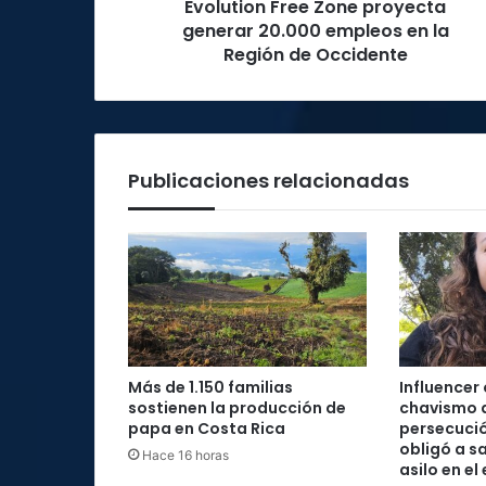
Evolution Free Zone proyecta
Región
de
generar 20.000 empleos en la
Occidente
Región de Occidente
Publicaciones relacionadas
Más de 1.150 familias
Influencer
sostienen la producción de
chavismo 
papa en Costa Rica
persecució
obligó a sa
Hace 16 horas
asilo en el