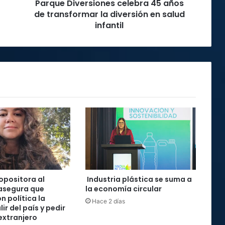
Parque Diversiones celebra 45 años
en
salud
de transformar la diversión en salud
infantil
infantil
 opositora al
Industria plástica se suma a
asegura que
la economía circular
n política la
Hace 2 días
lir del país y pedir
 extranjero