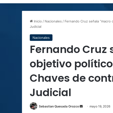
Inicio
/
Nacionales
/
Fernando Cruz señala “macro ob
Judicial
Nacionales
Fernando Cruz 
objetivo polític
Chaves de contr
Judicial
Send
Sebastian Quesada Orozco
mayo 19, 2026
an