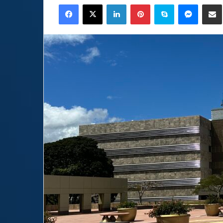
Facebook
X
LinkedIn
Pinterest
Skype
Messen
C
email