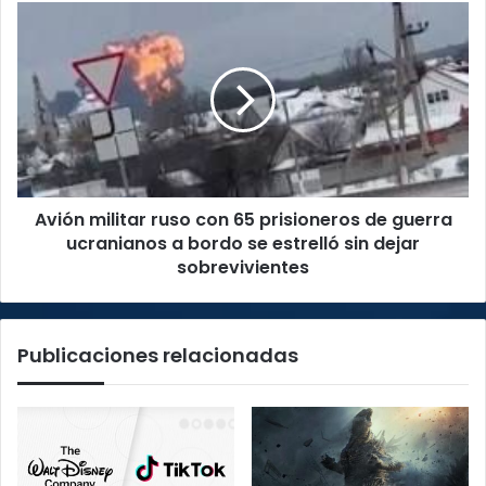
con
Avión
normalidad
militar
este
ruso
miércoles
con
65
prisioneros
de
guerra
ucranianos
Avión militar ruso con 65 prisioneros de guerra
a
bordo
ucranianos a bordo se estrelló sin dejar
se
sobrevivientes
estrelló
sin
dejar
Publicaciones relacionadas
sobrevivientes