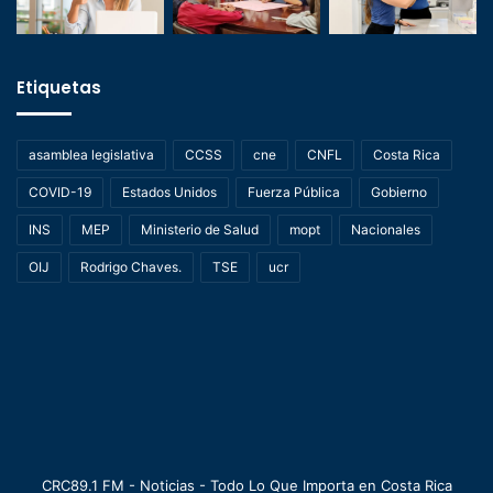
Etiquetas
asamblea legislativa
CCSS
cne
CNFL
Costa Rica
COVID-19
Estados Unidos
Fuerza Pública
Gobierno
INS
MEP
Ministerio de Salud
mopt
Nacionales
OIJ
Rodrigo Chaves.
TSE
ucr
CRC89.1 FM - Noticias - Todo Lo Que Importa en Costa Rica