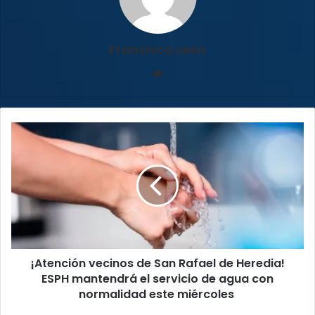
Francisco León
Sitio
web
¡Atención
vecinos
de
San
Rafael
de
Heredia!
ESPH
mantendrá
¡Atención vecinos de San Rafael de Heredia!
el
servicio
ESPH mantendrá el servicio de agua con
de
normalidad este miércoles
agua