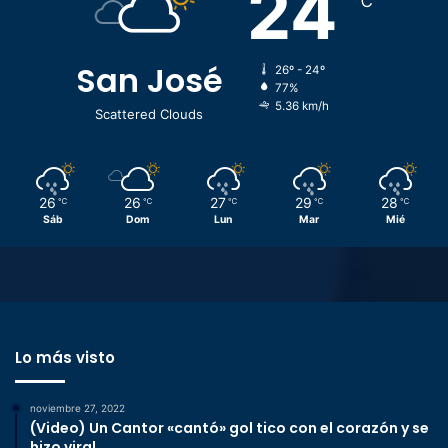
24
℃
San José
26º - 24º
77%
5.36 km/h
Scattered Clouds
26
26
27
29
28
℃
℃
℃
℃
℃
Sáb
Dom
Lun
Mar
Mié
Lo más visto
noviembre 27, 2022
(Video) Un Cantor «cantó» gol tico con el corazón y se
hizo viral