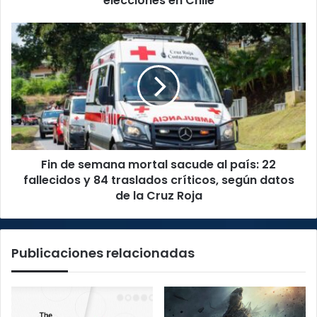
elecciones en Chile
Fin
de
semana
mortal
sacude
al
país:
22
fallecidos
Fin de semana mortal sacude al país: 22
y
84
fallecidos y 84 traslados críticos, según datos
traslados
de la Cruz Roja
críticos,
según
datos
Publicaciones relacionadas
de
la
Cruz
Roja