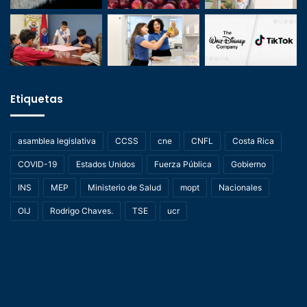
Etiquetas
asamblea legislativa
CCSS
cne
CNFL
Costa Rica
COVID-19
Estados Unidos
Fuerza Pública
Gobierno
INS
MEP
Ministerio de Salud
mopt
Nacionales
OIJ
Rodrigo Chaves.
TSE
ucr