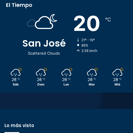
El Tiempo
20
℃
San José
21º - 19º
86%
3.58 km/h
Scattered Clouds
26
26
26
26
28
℃
℃
℃
℃
℃
Sáb
Dom
Lun
Mar
Mié
Lo más visto