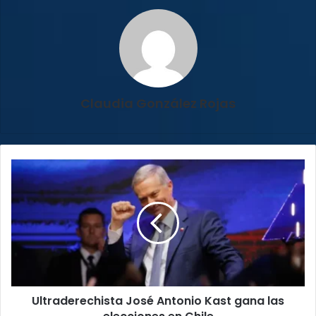
Claudia González Rojas
Ultraderechista
José
Antonio
Kast
gana
las
elecciones
en
Chile
Ultraderechista José Antonio Kast gana las