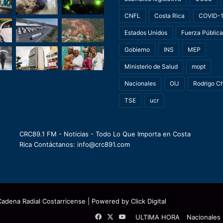
CNFL
Costa Rica
COVID-
Estados Unidos
Fuerza Pública
Gobierno
INS
MEP
Ministerio de Salud
mopt
Nacionales
OIJ
Rodrigo C
TSE
ucr
CRC89.1 FM - Noticias - Todo Lo Que Importa en Costa
Rica Contáctanos: info@crc891.com
Cadena Radial Costarricense
| Powered by
Click Digital
Facebook
X
YouTube
ULTIMA HORA
Nacionales