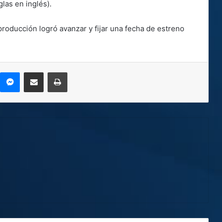
las en inglés).
roducción logró avanzar y fijar una fecha de estreno
kype
Messenger
Compartir por correo electrónico
Imprimir