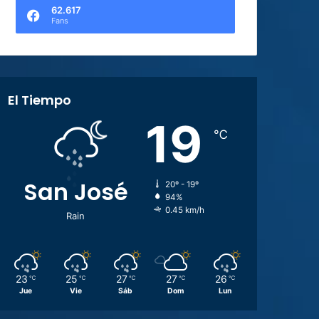
62.617
Fans
El Tiempo
19
℃
San José
20º - 19º
94%
0.45 km/h
Rain
23
25
27
27
26
℃
℃
℃
℃
℃
Jue
Vie
Sáb
Dom
Lun