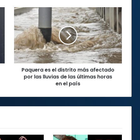
Paquera
es
el
distrito
más
afectado
por
las
lluvias
Paquera es el distrito más afectado
de
las
por las lluvias de las últimas horas
últimas
en el país
horas
en
el
país