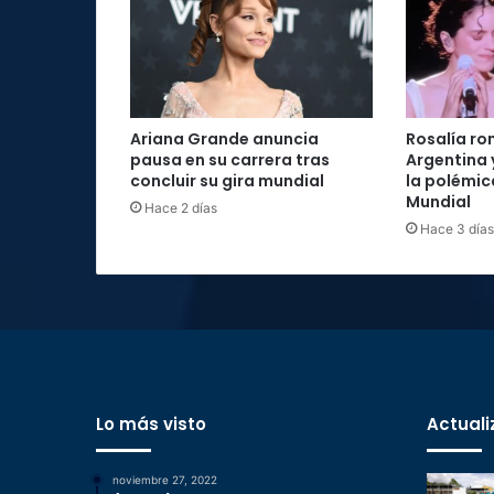
Ariana Grande anuncia
Rosalía ro
pausa en su carrera tras
Argentina 
concluir su gira mundial
la polémica
Mundial
Hace 2 días
Hace 3 días
Lo más visto
Actuali
noviembre 27, 2022