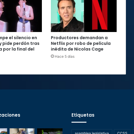
mpe el silencio en
Productores demandan a
y pide perdón tras
Netflix por robo de película
 por la final del
inédita de Nicolas Cage
Hace 5 días
zaciones
Etiquetas
asamblea legislativa
CCSS