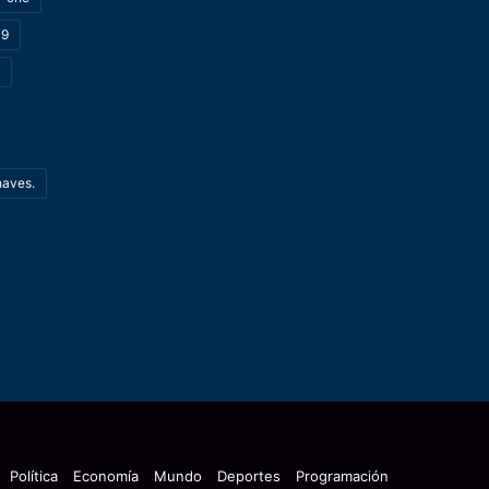
19
haves.
Política
Economía
Mundo
Deportes
Programación