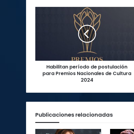
Habilitan
período
de
postulación
para
Premios
Nacionales
de
Cultura
Habilitan período de postulación
2024
para Premios Nacionales de Cultura
2024
Publicaciones relacionadas