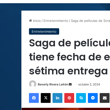
Inicio
/
Entretenimiento
/
Saga de películas de Scr
Entretenimiento
Saga de pelícu
tiene fecha de 
sétima entrega
Send
Beverly Rivera Leitón
octubre 2, 2024
an
Facebook
X
LinkedIn
Pinterest
Skype
Messen
C
email