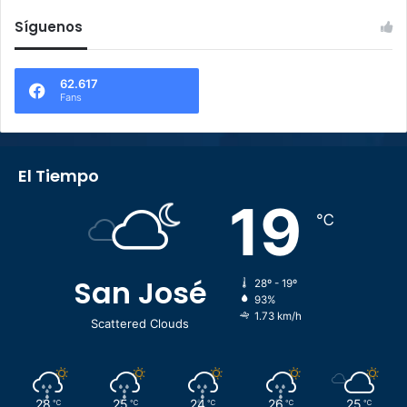
Síguenos
62.617
Fans
El Tiempo
19
℃
San José
28º - 19º
93%
1.73 km/h
Scattered Clouds
28
25
24
26
25
℃
℃
℃
℃
℃