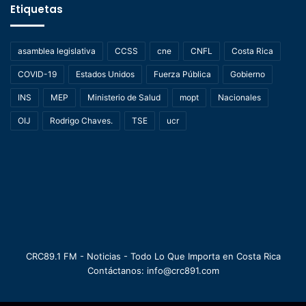
Etiquetas
asamblea legislativa
CCSS
cne
CNFL
Costa Rica
COVID-19
Estados Unidos
Fuerza Pública
Gobierno
INS
MEP
Ministerio de Salud
mopt
Nacionales
OIJ
Rodrigo Chaves.
TSE
ucr
CRC89.1 FM - Noticias - Todo Lo Que Importa en Costa Rica
Contáctanos: info@crc891.com