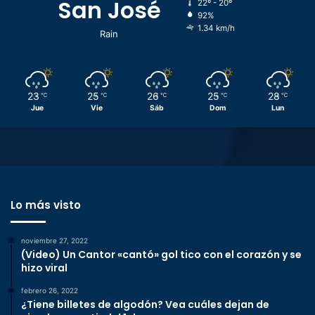
San José
22º - 20º
92%
1.34 km/h
Rain
23
25
26
25
28
℃
℃
℃
℃
℃
Jue
Vie
Sáb
Dom
Lun
Lo más visto
noviembre 27, 2022
(Video) Un Cantor «cantó» gol tico con el corazón y se
hizo viral
febrero 26, 2022
¿Tiene billetes de algodón? Vea cuáles dejan de