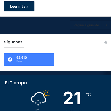
Leer más »
Página siguiente
Síguenos
62.610
Fans
El Tiempo
21
℃