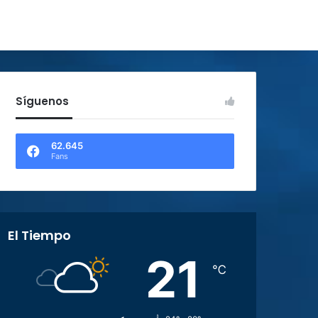
Síguenos
62.645
Fans
El Tiempo
21
℃