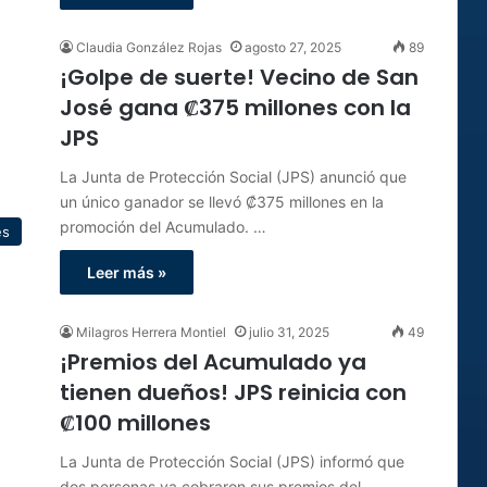
Claudia González Rojas
agosto 27, 2025
89
¡Golpe de suerte! Vecino de San
José gana ₡375 millones con la
JPS
La Junta de Protección Social (JPS) anunció que
un único ganador se llevó ₡375 millones en la
promoción del Acumulado. …
es
Leer más »
Milagros Herrera Montiel
julio 31, 2025
49
¡Premios del Acumulado ya
tienen dueños! JPS reinicia con
₡100 millones
La Junta de Protección Social (JPS) informó que
dos personas ya cobraron sus premios del