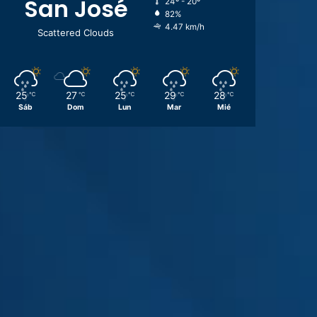
San José
24º - 20º
82%
4.47 km/h
Scattered Clouds
25
27
25
29
28
℃
℃
℃
℃
℃
Sáb
Dom
Lun
Mar
Mié