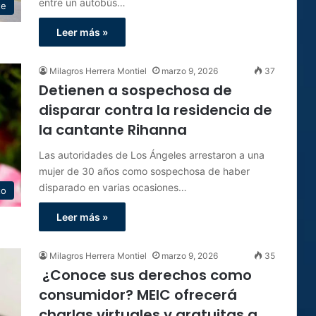
entre un autobús…
te
Leer más »
Milagros Herrera Montiel
marzo 9, 2026
37
Detienen a sospechosa de
disparar contra la residencia de
la cantante Rihanna
Las autoridades de Los Ángeles arrestaron a una
mujer de 30 años como sospechosa de haber
disparado en varias ocasiones…
to
Leer más »
Milagros Herrera Montiel
marzo 9, 2026
35
¿Conoce sus derechos como
consumidor? MEIC ofrecerá
charlas virtuales y gratuitas a