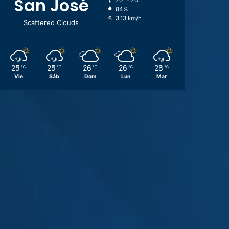
San José
20º - 20º
84%
3.13 km/h
Scattered Clouds
25
25
26
26
28
℃
℃
℃
℃
℃
Vie
Sáb
Dom
Lun
Mar