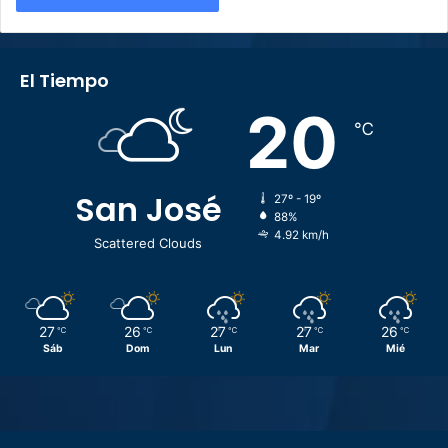
El Tiempo
20
℃
San José
27º - 19º
88%
4.92 km/h
Scattered Clouds
27
26
27
27
26
℃
℃
℃
℃
℃
Sáb
Dom
Lun
Mar
Mié