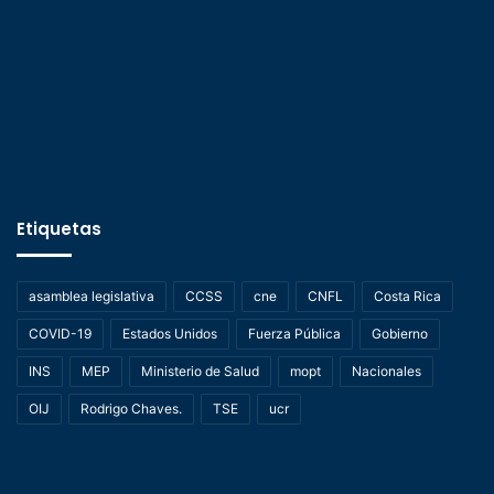
Etiquetas
asamblea legislativa
CCSS
cne
CNFL
Costa Rica
COVID-19
Estados Unidos
Fuerza Pública
Gobierno
INS
MEP
Ministerio de Salud
mopt
Nacionales
OIJ
Rodrigo Chaves.
TSE
ucr