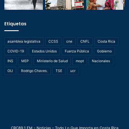
Etiquetas
asamblea legislativa
CCSS
cne
CNFL
Costa Rica
COVID-19
Estados Unidos
Fuerza Pública
Gobierno
INS
MEP
Ministerio de Salud
mopt
Nacionales
OIJ
Rodrigo Chaves.
TSE
ucr
CRC89.1 FM - Noticias - Todo Lo Que Importa en Costa Rica