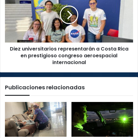
representarán
a
Costa
Rica
en
prestigioso
congreso
Diez universitarios representarán a Costa Rica
aeroespacial
internacional
en prestigioso congreso aeroespacial
internacional
Publicaciones relacionadas