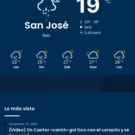
19
℃
San José
20º - 19º
94%
0.45 km/h
Rain
23
25
27
27
26
℃
℃
℃
℃
℃
Jue
Vie
Sáb
Dom
Lun
Lo más visto
noviembre 27, 2022
(Video) Un Cantor «cantó» gol tico con el corazón y se