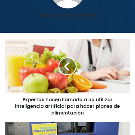
Maria Jose Corrales
Expertos
hacen
llamado
a
no
utilizar
inteligencia
artificial
para
Expertos hacen llamado a no utilizar
hacer
planes
inteligencia artificial para hacer planes de
de
alimentación
alimentación
Diez
universitarios