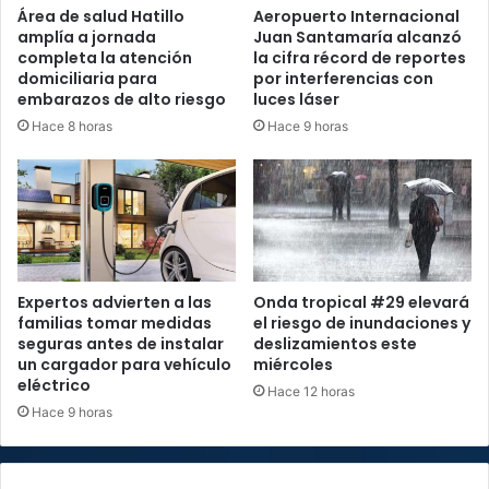
Área de salud Hatillo
Aeropuerto Internacional
amplía a jornada
Juan Santamaría alcanzó
completa la atención
la cifra récord de reportes
domiciliaria para
por interferencias con
embarazos de alto riesgo
luces láser
Hace 8 horas
Hace 9 horas
Expertos advierten a las
Onda tropical #29 elevará
familias tomar medidas
el riesgo de inundaciones y
seguras antes de instalar
deslizamientos este
un cargador para vehículo
miércoles
eléctrico
Hace 12 horas
Hace 9 horas