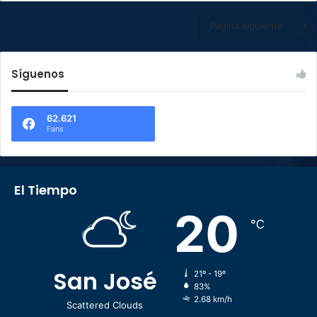
Página siguiente
Síguenos
62.621
Fans
El Tiempo
20
℃
San José
21º - 19º
83%
2.68 km/h
Scattered Clouds