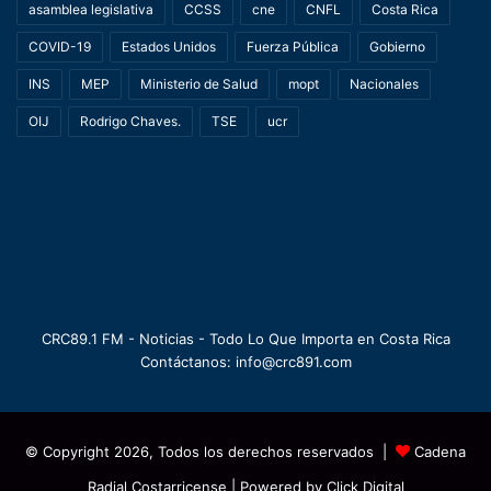
asamblea legislativa
CCSS
cne
CNFL
Costa Rica
COVID-19
Estados Unidos
Fuerza Pública
Gobierno
INS
MEP
Ministerio de Salud
mopt
Nacionales
OIJ
Rodrigo Chaves.
TSE
ucr
CRC89.1 FM - Noticias - Todo Lo Que Importa en Costa Rica
Contáctanos: info@crc891.com
© Copyright 2026, Todos los derechos reservados |
Cadena
Radial Costarricense
| Powered by
Click Digital