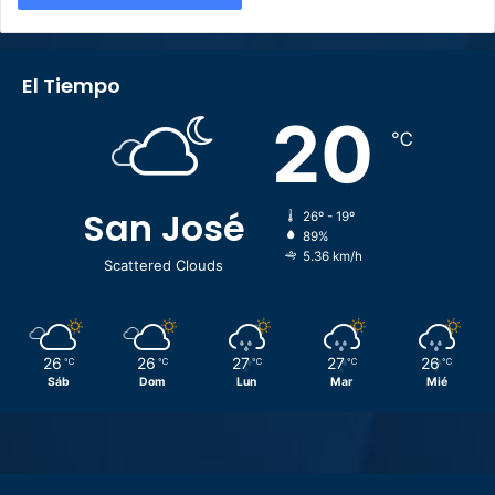
El Tiempo
20
℃
San José
26º - 19º
89%
5.36 km/h
Scattered Clouds
26
26
27
27
26
℃
℃
℃
℃
℃
Sáb
Dom
Lun
Mar
Mié