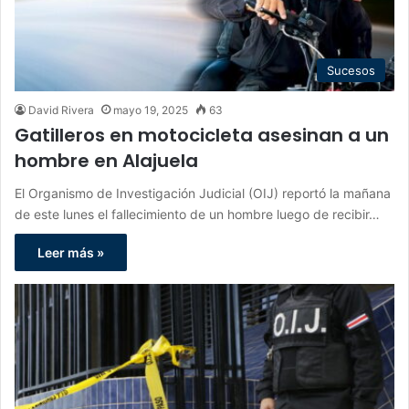
Sucesos
David Rivera
mayo 19, 2025
63
Gatilleros en motocicleta asesinan a un
hombre en Alajuela
El Organismo de Investigación Judicial (OIJ) reportó la mañana
de este lunes el fallecimiento de un hombre luego de recibir…
Leer más »