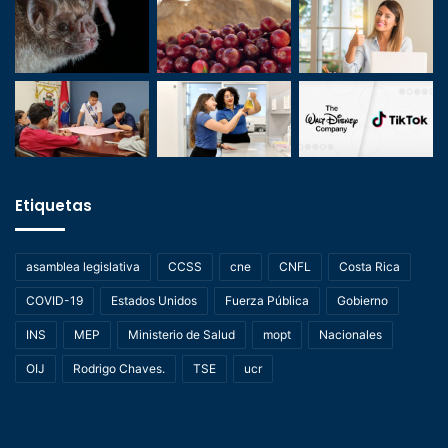
Etiquetas
asamblea legislativa
CCSS
cne
CNFL
Costa Rica
COVID-19
Estados Unidos
Fuerza Pública
Gobierno
INS
MEP
Ministerio de Salud
mopt
Nacionales
OIJ
Rodrigo Chaves.
TSE
ucr