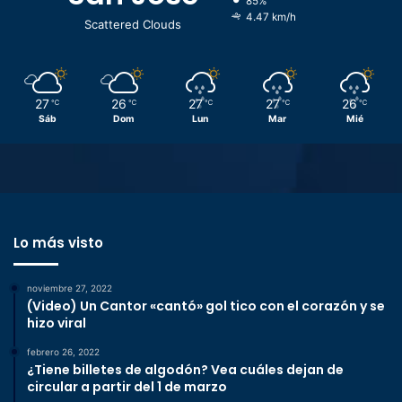
85%
4.47 km/h
Scattered Clouds
27
26
27
27
26
℃
℃
℃
℃
℃
Sáb
Dom
Lun
Mar
Mié
Lo más visto
noviembre 27, 2022
(Video) Un Cantor «cantó» gol tico con el corazón y se
hizo viral
febrero 26, 2022
¿Tiene billetes de algodón? Vea cuáles dejan de
circular a partir del 1 de marzo