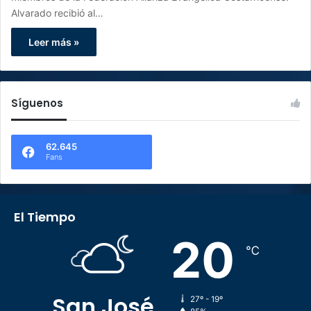
Alvarado recibió al…
Leer más »
Síguenos
62.645
Fans
El Tiempo
20
℃
San José
27º - 19º