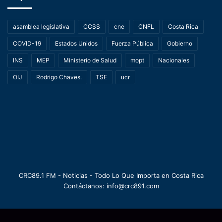
asamblea legislativa
CCSS
cne
CNFL
Costa Rica
COVID-19
Estados Unidos
Fuerza Pública
Gobierno
INS
MEP
Ministerio de Salud
mopt
Nacionales
OIJ
Rodrigo Chaves.
TSE
ucr
CRC89.1 FM - Noticias - Todo Lo Que Importa en Costa Rica
Contáctanos: info@crc891.com