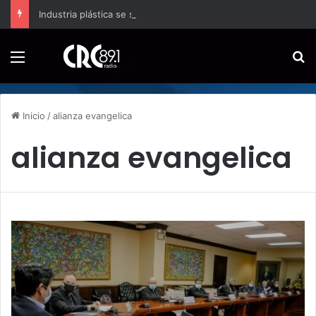
Industria plástica se suma a la economía circular
Menú
B
Inicio
/
alianza evangelica
alianza evangelica