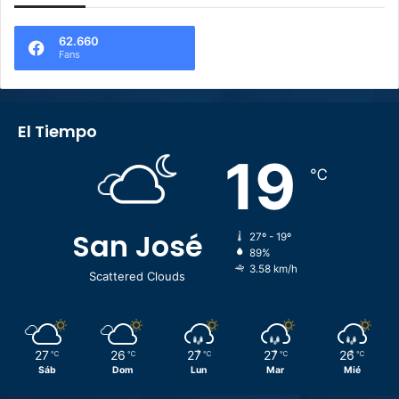
62.660
Fans
El Tiempo
19
℃
San José
27º - 19º
89%
3.58 km/h
Scattered Clouds
27
26
27
27
26
℃
℃
℃
℃
℃
Sáb
Dom
Lun
Mar
Mié