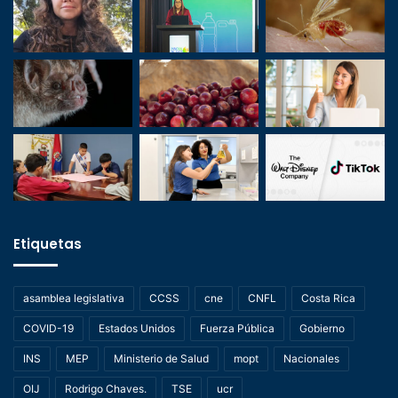
Etiquetas
asamblea legislativa
CCSS
cne
CNFL
Costa Rica
COVID-19
Estados Unidos
Fuerza Pública
Gobierno
INS
MEP
Ministerio de Salud
mopt
Nacionales
OIJ
Rodrigo Chaves.
TSE
ucr