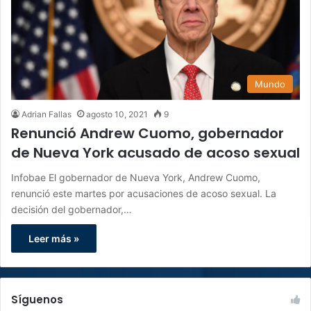
Mundo
Adrian Fallas
agosto 10, 2021
9
Renunció Andrew Cuomo, gobernador
de Nueva York acusado de acoso sexual
Infobae El gobernador de Nueva York, Andrew Cuomo,
renunció este martes por acusaciones de acoso sexual. La
decisión del gobernador,…
Leer más »
Síguenos