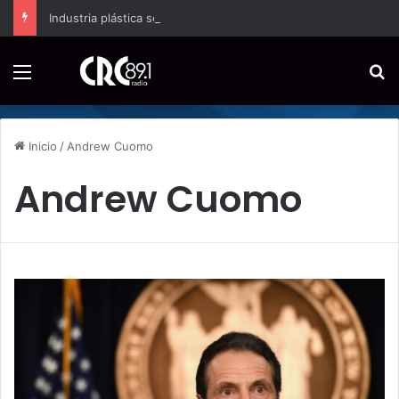
Industria plástica se suma a la economía circular
Menú
B
Inicio
/
Andrew Cuomo
Andrew Cuomo