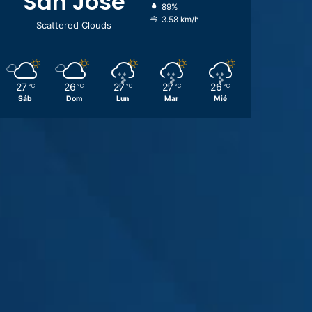
San José
89%
3.58 km/h
Scattered Clouds
27
26
27
27
26
℃
℃
℃
℃
℃
Sáb
Dom
Lun
Mar
Mié