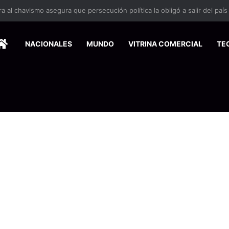
 se suma a la economía circular
HOME
NACIONALES
MUNDO
VITRINA COMERCIAL
TE