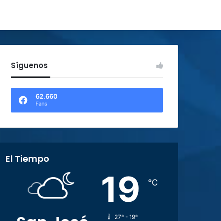
Síguenos
62.660
Fans
El Tiempo
19
℃
27º - 19º