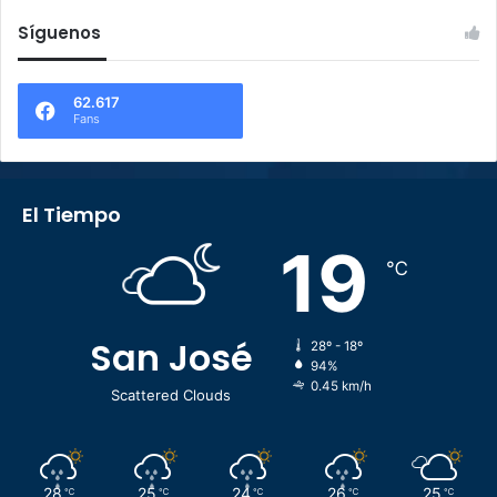
Síguenos
62.617
Fans
El Tiempo
19
℃
San José
28º - 18º
94%
0.45 km/h
Scattered Clouds
28
25
24
26
25
℃
℃
℃
℃
℃