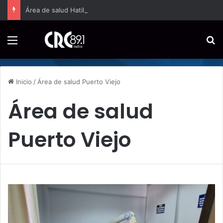
Área de salud Hatillo amplía a jornada completa la atención domiciliaria para embarazos de alto riesgo
Menú
B
Inicio
/
Área de salud Puerto Viejo
Área de salud
Puerto Viejo