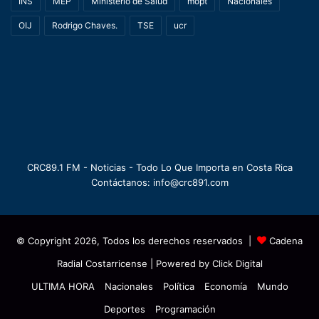
INS
MEP
Ministerio de Salud
mopt
Nacionales
OIJ
Rodrigo Chaves.
TSE
ucr
CRC89.1 FM - Noticias - Todo Lo Que Importa en Costa Rica
Contáctanos: info@crc891.com
© Copyright 2026, Todos los derechos reservados |
Cadena
Radial Costarricense
| Powered by
Click Digital
ULTIMA HORA
Nacionales
Política
Economía
Mundo
Deportes
Programación