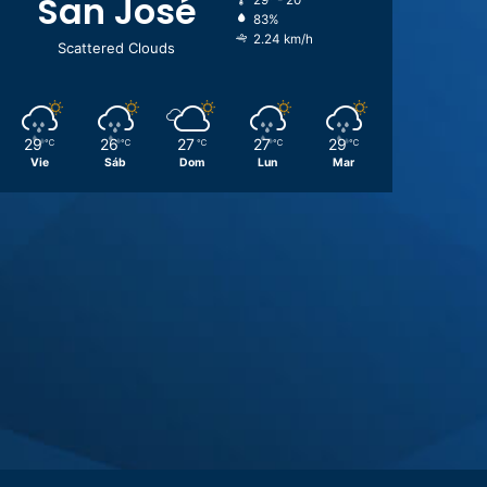
San José
29º - 20º
83%
2.24 km/h
Scattered Clouds
29
26
27
27
29
℃
℃
℃
℃
℃
Vie
Sáb
Dom
Lun
Mar