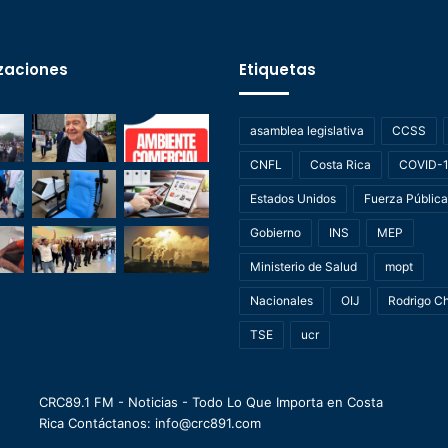
zaciones
Etiquetas
asamblea legislativa
CCSS
CNFL
Costa Rica
COVID-
Estados Unidos
Fuerza Pública
Gobierno
INS
MEP
Ministerio de Salud
mopt
Nacionales
OIJ
Rodrigo C
TSE
ucr
CRC89.1 FM - Noticias - Todo Lo Que Importa en Costa
Rica Contáctanos: info@crc891.com