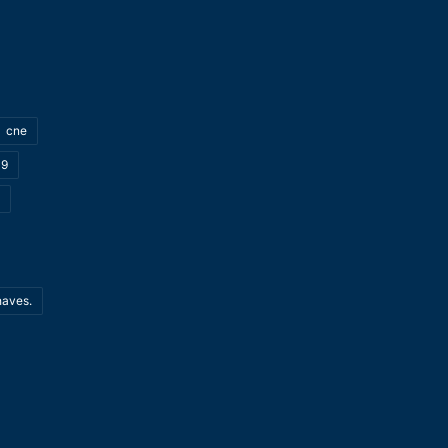
cne
19
haves.