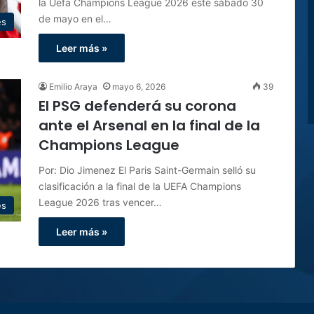
la Uefa Champions League 2026 este sábado 30
de mayo en el…
es
Leer más »
Emilio Araya
mayo 6, 2026
39
El PSG defenderá su corona
ante el Arsenal en la final de la
Champions League
Por: Dio Jimenez El Paris Saint-Germain selló su
clasificación a la final de la UEFA Champions
League 2026 tras vencer…
es
Leer más »