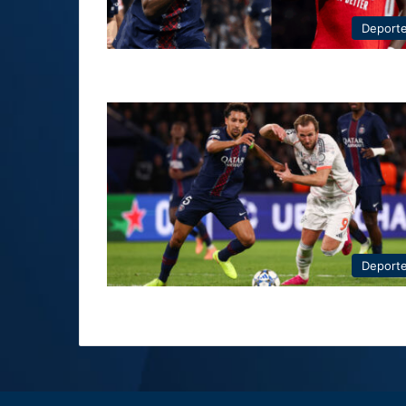
Deport
Deport