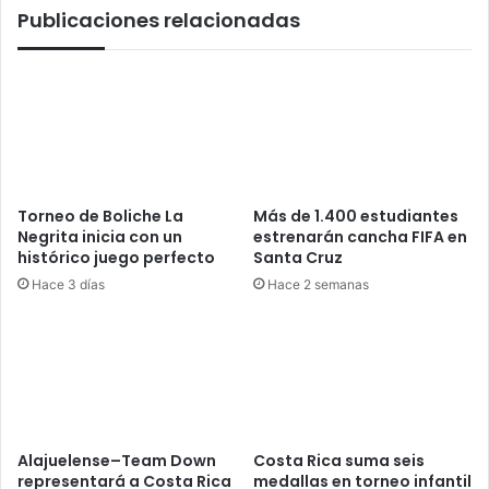
Publicaciones relacionadas
al
mes
Torneo de Boliche La
Más de 1.400 estudiantes
Negrita inicia con un
estrenarán cancha FIFA en
histórico juego perfecto
Santa Cruz
Hace 3 días
Hace 2 semanas
Alajuelense–Team Down
Costa Rica suma seis
representará a Costa Rica
medallas en torneo infantil