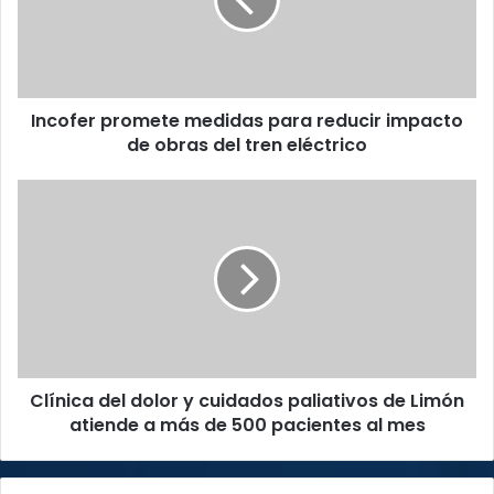
reducir
impacto
de
obras
del
Incofer promete medidas para reducir impacto
tren
eléctrico
de obras del tren eléctrico
Clínica
del
dolor
y
cuidados
paliativos
de
Limón
atiende
Clínica del dolor y cuidados paliativos de Limón
a
más
atiende a más de 500 pacientes al mes
de
500
pacientes