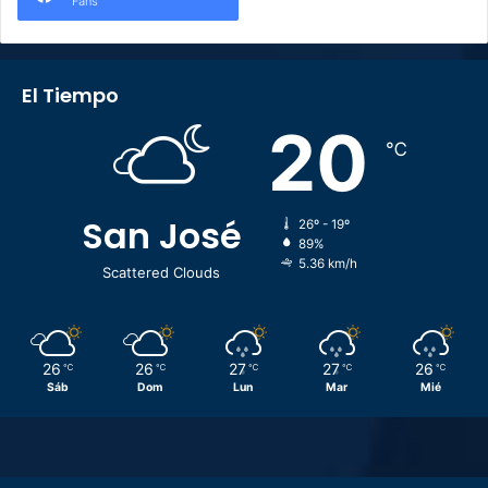
Fans
El Tiempo
20
℃
San José
26º - 19º
89%
5.36 km/h
Scattered Clouds
26
26
27
27
26
℃
℃
℃
℃
℃
Sáb
Dom
Lun
Mar
Mié