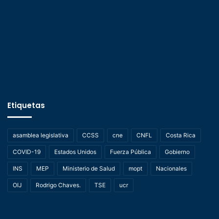
Etiquetas
asamblea legislativa
CCSS
cne
CNFL
Costa Rica
COVID-19
Estados Unidos
Fuerza Pública
Gobierno
INS
MEP
Ministerio de Salud
mopt
Nacionales
OIJ
Rodrigo Chaves.
TSE
ucr