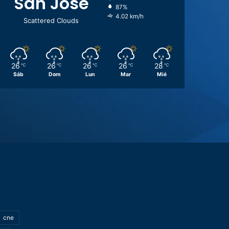
San José
87%
4.02 km/h
Scattered Clouds
26
26
26
26
28
℃
℃
℃
℃
℃
Sáb
Dom
Lun
Mar
Mié
cne