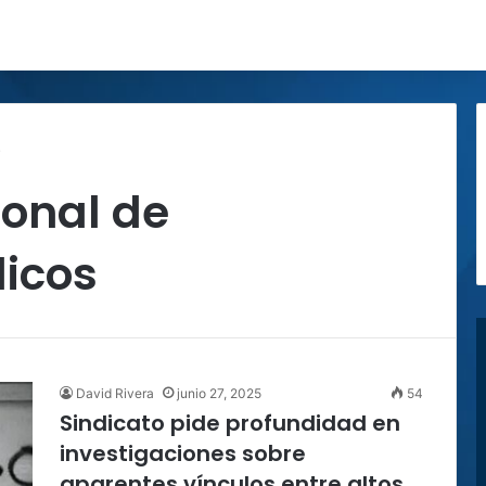
s
ional de
icos
David Rivera
junio 27, 2025
54
Sindicato pide profundidad en
investigaciones sobre
aparentes vínculos entre altos