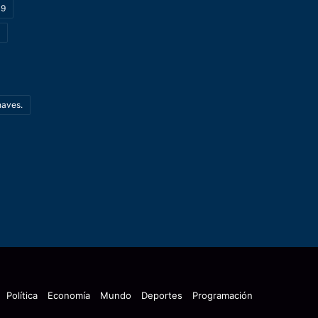
19
haves.
Política
Economía
Mundo
Deportes
Programación