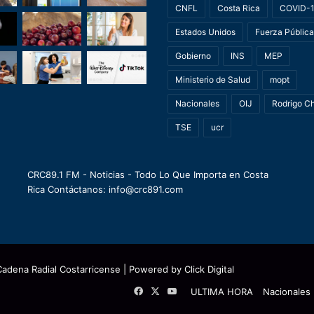
CNFL
Costa Rica
COVID-
Estados Unidos
Fuerza Pública
Gobierno
INS
MEP
Ministerio de Salud
mopt
Nacionales
OIJ
Rodrigo C
TSE
ucr
CRC89.1 FM - Noticias - Todo Lo Que Importa en Costa
Rica Contáctanos: info@crc891.com
Cadena Radial Costarricense
| Powered by
Click Digital
Facebook
X
YouTube
ULTIMA HORA
Nacionales