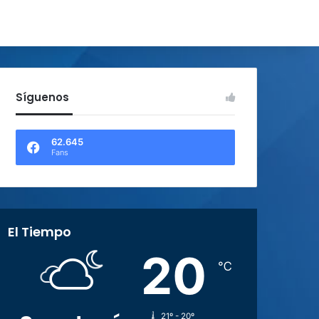
Síguenos
62.645
Fans
El Tiempo
20
℃
21º - 20º