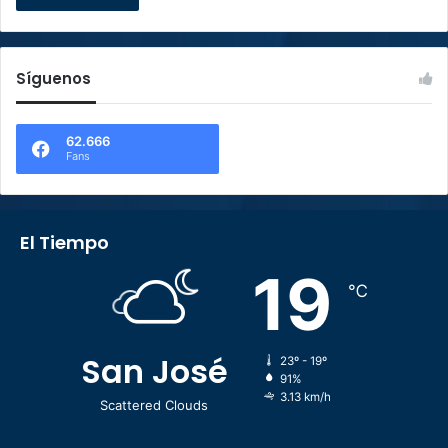
Síguenos
62.666
Fans
El Tiempo
19
℃
San José
23º - 19º
91%
3.13 km/h
Scattered Clouds