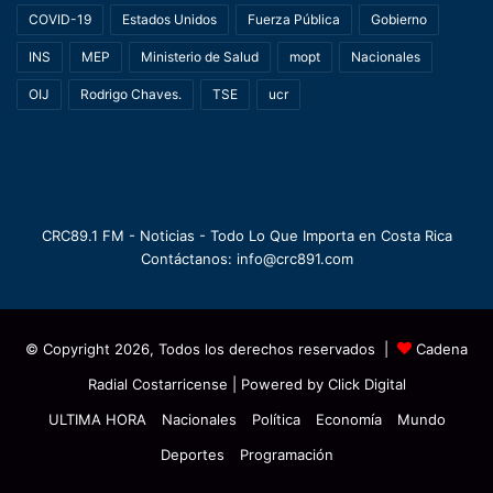
COVID-19
Estados Unidos
Fuerza Pública
Gobierno
INS
MEP
Ministerio de Salud
mopt
Nacionales
OIJ
Rodrigo Chaves.
TSE
ucr
CRC89.1 FM - Noticias - Todo Lo Que Importa en Costa Rica
Contáctanos: info@crc891.com
© Copyright 2026, Todos los derechos reservados |
Cadena
Radial Costarricense
| Powered by
Click Digital
ULTIMA HORA
Nacionales
Política
Economía
Mundo
Deportes
Programación