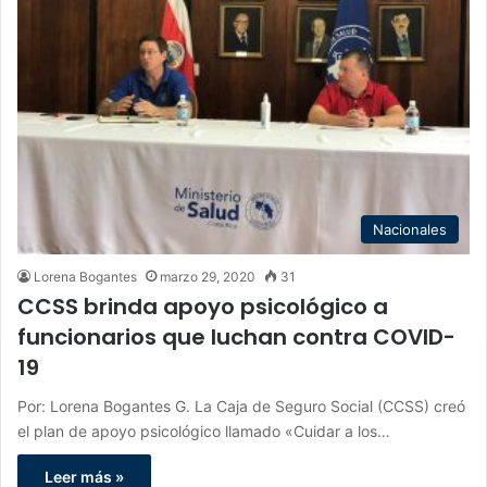
Nacionales
Lorena Bogantes
marzo 29, 2020
31
CCSS brinda apoyo psicológico a
funcionarios que luchan contra COVID-
19
Por: Lorena Bogantes G. La Caja de Seguro Social (CCSS) creó
el plan de apoyo psicológico llamado «Cuidar a los…
Leer más »