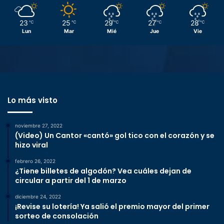
23
25
29
27
28
℃
℃
℃
℃
℃
Lun
Mar
Mié
Jue
Vie
Lo más visto
noviembre 27, 2022
(Video) Un Cantor «cantó» gol tico con el corazón y se
hizo viral
febrero 26, 2022
¿Tiene billetes de algodón? Vea cuáles dejan de
circular a partir del 1 de marzo
diciembre 24, 2022
¡Revise su lotería! Ya salió el premio mayor del primer
sorteo de consolación