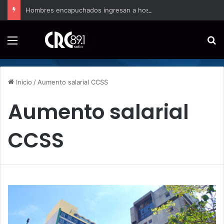
Hombres encapuchados ingresan a hospital de Nicoya y matan a paciente a balazos
Menú
B
Inicio
/
Aumento salarial CCSS
Aumento salarial
CCSS