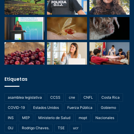
Etiquetas
asamblea legislativa
CCSS
cne
CNFL
Costa Rica
COVID-19
Estados Unidos
Fuerza Pública
Gobierno
INS
MEP
Ministerio de Salud
mopt
Nacionales
OIJ
Rodrigo Chaves.
TSE
ucr