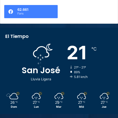
62.661
Fans
El Tiempo
21
℃
San José
21º - 21º
89%
5.81 km/h
Lluvia Ligera
26
27
29
27
27
℃
℃
℃
℃
℃
Dom
Lun
Mar
Mié
Jue