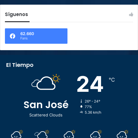
Síguenos
62.660
Fans
El Tiempo
24
℃
San José
26º - 24º
77%
5.36 km/h
Scattered Clouds