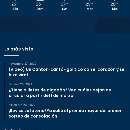
26
26
27
29
28
℃
℃
℃
℃
℃
Sáb
Dom
Lun
Mar
Mié
Lo más visto
noviembre 27, 2022
(Video) Un Cantor «cantó» gol tico con el corazón y se
hizo viral
febrero 26, 2022
¿Tiene billetes de algodón? Vea cuáles dejan de
circular a partir del 1 de marzo
diciembre 24, 2022
¡Revise su lotería! Ya salió el premio mayor del primer
sorteo de consolación