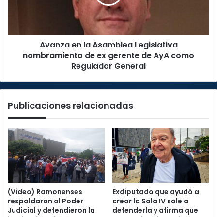
nombramiento
de
ex
gerente
Avanza en la Asamblea Legislativa
de
AyA
nombramiento de ex gerente de AyA como
como
Regulador General
Regulador
General
Publicaciones relacionadas
(Video) Ramonenses
Exdiputado que ayudó a
respaldaron al Poder
crear la Sala IV sale a
Judicial y defendieron la
defenderla y afirma que