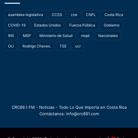
asamblea legislativa
CCSS
cne
CNFL
Costa Rica
COVID-19
Estados Unidos
Fuerza Pública
Gobierno
INS
MEP
Ministerio de Salud
mopt
Nacionales
OIJ
Rodrigo Chaves.
TSE
ucr
CRC89.1 FM - Noticias - Todo Lo Que Importa en Costa Rica
Contáctanos: info@crc891.com