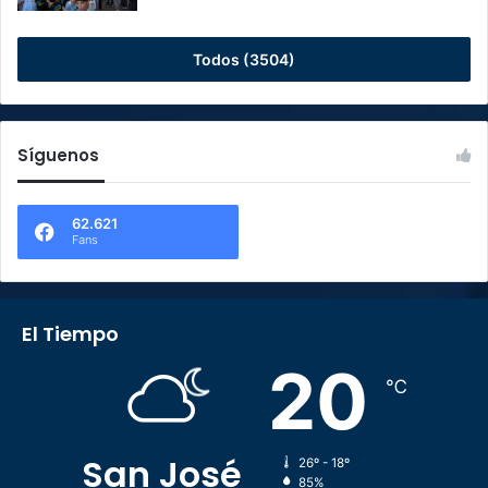
Todos (3504)
Síguenos
62.621
Fans
El Tiempo
20
℃
San José
26º - 18º
85%