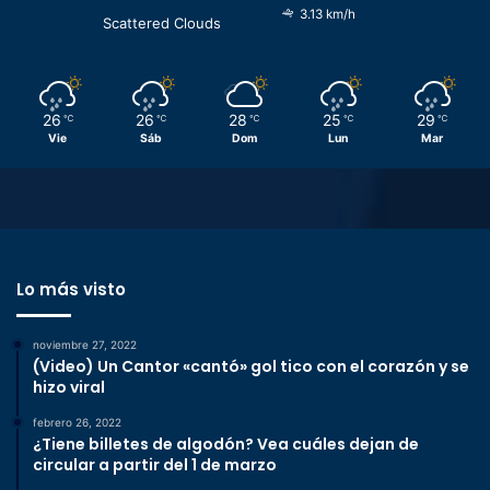
3.13 km/h
Scattered Clouds
26
26
28
25
29
℃
℃
℃
℃
℃
Vie
Sáb
Dom
Lun
Mar
Lo más visto
noviembre 27, 2022
(Video) Un Cantor «cantó» gol tico con el corazón y se
hizo viral
febrero 26, 2022
¿Tiene billetes de algodón? Vea cuáles dejan de
circular a partir del 1 de marzo