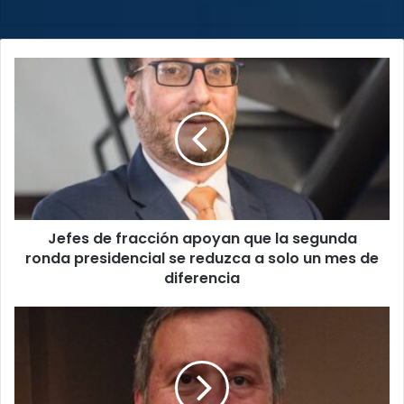
web
Jefes
de
fracción
apoyan
que
la
segunda
ronda
presidencial
Jefes de fracción apoyan que la segunda
se
reduzca
ronda presidencial se reduzca a solo un mes de
a
diferencia
solo
un
Avanza
mes
en
de
la
diferencia
Asamblea
Legislativa