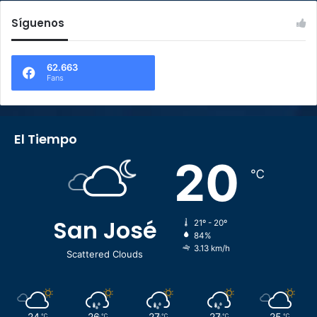
Síguenos
62.663
Fans
El Tiempo
20
℃
San José
21º - 20º
84%
3.13 km/h
Scattered Clouds
24
26
27
27
25
℃
℃
℃
℃
℃