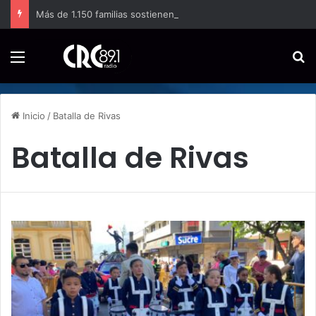
Más de 1.150 familias sostienen la producción de papa en Costa Rica
Menú
B
Inicio
/
Batalla de Rivas
Batalla de Rivas