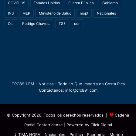
COVID-19
Estados Unidos
Fuerza Pública
Gobierno
INS
MEP
Ministerio de Salud
mopt
Nacionales
OIJ
Rodrigo Chaves.
TSE
ucr
CRC89.1 FM - Noticias - Todo Lo Que Importa en Costa Rica
Contáctanos: info@crc891.com
© Copyright 2026, Todos los derechos reservados |
Cadena
Radial Costarricense
| Powered by
Click Digital
ULTIMA HORA
Nacionales
Política
Economía
Mundo