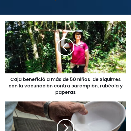
Caja
benefició
a
más
de
50
niños
de
Siquirres
Caja benefició a más de 50 niños de Siquirres
con
la
con la vacunación contra sarampión, rubéola y
vacunación
paperas
contra
sarampión,
¿Vive
rubéola
en
y
San
paperas
Rafael
de