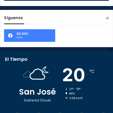
Síguenos
62.645
Fans
El Tiempo
20
℃
San José
21º - 19º
86%
3.58 km/h
Scattered Clouds