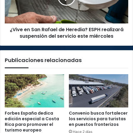
Heredia?
ESPH
realizará
suspensión
¿Vive en San Rafael de Heredia? ESPH realizará
del
servicio
suspensión del servicio este miércoles
este
miércoles
Publicaciones relacionadas
Forbes España dedica
Convenio busca fortalecer
edición especial a Costa
los servicios para turistas
Rica para promover el
en puestos fronterizos
turismo europeo
Hace 2 días