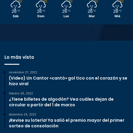
26
26
26
26
28
℃
℃
℃
℃
℃
Sáb
Dom
Lun
Mar
Mié
Lo más visto
noviembre 27, 2022
(Video) Un Cantor «cantó» gol tico con el corazón y se
hizo viral
febrero 26, 2022
¿Tiene billetes de algodón? Vea cuáles dejan de
circular a partir del 1 de marzo
diciembre 24, 2022
¡Revise su lotería! Ya salió el premio mayor del primer
sorteo de consolación