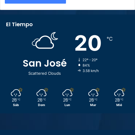
El Tiempo
20
℃
San José
22º - 20º
84%
3.58 km/h
Scattered Clouds
26
26
26
26
28
℃
℃
℃
℃
℃
Sáb
Dom
Lun
Mar
Mié