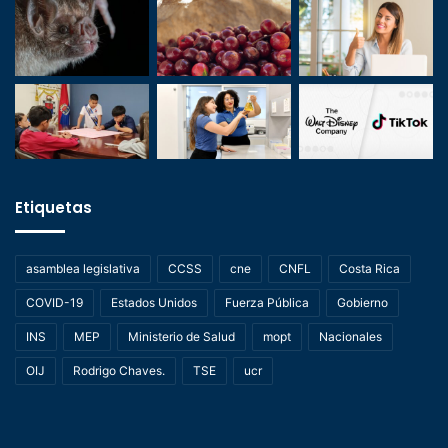
Etiquetas
asamblea legislativa
CCSS
cne
CNFL
Costa Rica
COVID-19
Estados Unidos
Fuerza Pública
Gobierno
INS
MEP
Ministerio de Salud
mopt
Nacionales
OIJ
Rodrigo Chaves.
TSE
ucr