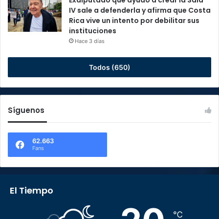
Exdiputado que ayudó a crear la Sala
IV sale a defenderla y afirma que Costa
Rica vive un intento por debilitar sus
instituciones
Hace 3 días
Todos (650)
Síguenos
62.663
Fans
El Tiempo
℃