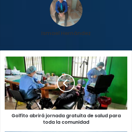
Ismael Hernández
Golfito
abrirá
jornada
gratuita
de
salud
para
toda
la
Golfito abrirá jornada gratuita de salud para
comunidad
toda la comunidad