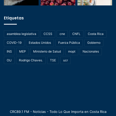
Etiquetas
asamblea legislativa
CCSS
cne
CNFL
Costa Rica
COVID-19
Estados Unidos
Fuerza Pública
Gobierno
INS
MEP
Ministerio de Salud
mopt
Nacionales
OIJ
Rodrigo Chaves.
TSE
ucr
CRC89.1 FM - Noticias - Todo Lo Que Importa en Costa Rica