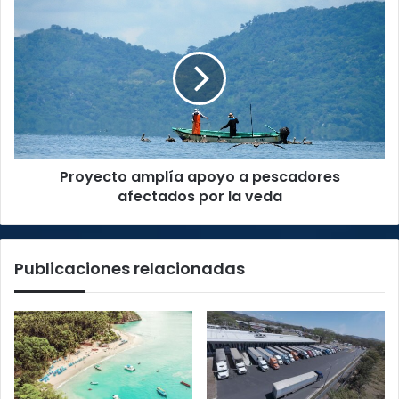
Proyecto
amplía
apoyo
a
pescadores
afectados
por
la
veda
Proyecto amplía apoyo a pescadores
afectados por la veda
Publicaciones relacionadas