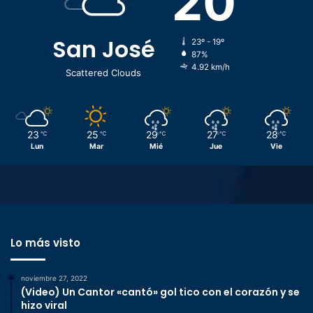
20
San José
23º - 19º
87%
4.92 km/h
Scattered Clouds
23
25
29
27
28
℃
℃
℃
℃
℃
Lun
Mar
Mié
Jue
Vie
Lo más visto
noviembre 27, 2022
(Video) Un Cantor «cantó» gol tico con el corazón y se
hizo viral